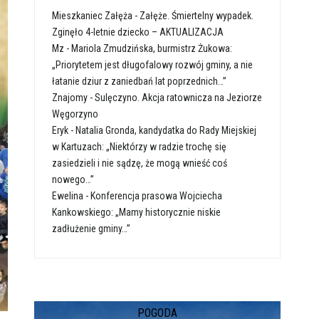
Mieszkaniec Załęża
-
Załęże. Śmiertelny wypadek.
Zginęło 4-letnie dziecko – AKTUALIZACJA
Mz
-
Mariola Zmudzińska, burmistrz Żukowa:
„Priorytetem jest długofalowy rozwój gminy, a nie
łatanie dziur z zaniedbań lat poprzednich…”
Znajomy
-
Sulęczyno. Akcja ratownicza na Jeziorze
Węgorzyno
Eryk
-
Natalia Gronda, kandydatka do Rady Miejskiej
w Kartuzach: „Niektórzy w radzie trochę się
zasiedzieli i nie sądzę, że mogą wnieść coś
nowego…”
Ewelina
-
Konferencja prasowa Wojciecha
Kankowskiego: „Mamy historycznie niskie
zadłużenie gminy…”
POGODA