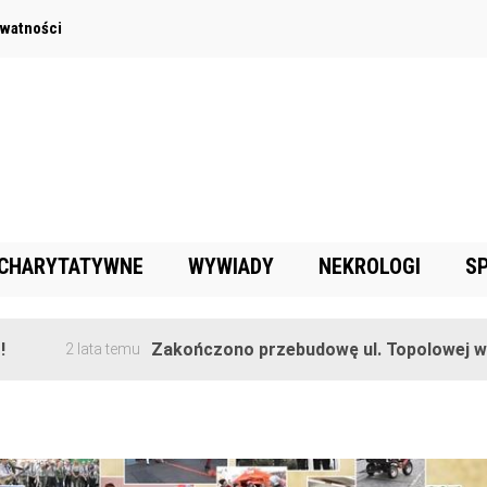
ywatności
 CHARYTATYWNE
WYWIADY
NEKROLOGI
S
Zakończono przebudowę ul. Topolowej w Goręczyni
ata temu