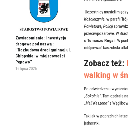
Uczestnicy musieli między
Kościerzynie
, w parafii T
Powiatowej Policji
sprawdzi
przeciwpożarowe. W Brac
Zawiadomienie : Inwestycja
o
Tomaszu Rogal
i. W pu
drogowa pod nazwą :
odśpiewać kaszubski alfa
’’Rozbudowa drogi gminnej ul.
Chłopskiej w miejscowości
Zobacz też:
Pępowo’’
16 lipca 2026
walking w ś
Po odwiedzeniu wymienion
„Sokolnia”
. Tam czekała na
„Mali Kaszebe”
z Wąglikowi
Tak jak w poprzdnich lata
jednostki.