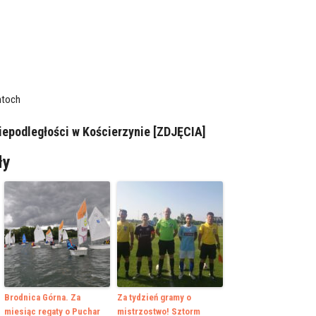
ntoch
Niepodległości w Kościerzynie [ZDJĘCIA]
ły
Brodnica Górna. Za
Za tydzień gramy o
miesiąc regaty o Puchar
mistrzostwo! Sztorm