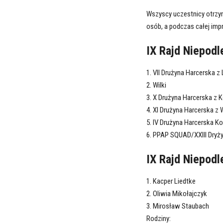
Wszyscy uczestnicy otrzyma
osób, a podczas całej impr
IX Rajd Niepodl
1. VII Drużyna Harcerska z
2. Wilki
3. X Drużyna Harcerska z 
4. XI Drużyna Harcerska z 
5. IV Drużyna Harcerska K
6. PPAP SQUAD/XXIII Dryż
IX Rajd Niepodl
1. Kacper Liedtke
2. Oliwia Mikołajczyk
3. Mirosław Staubach
Rodziny: