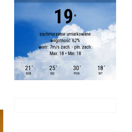
19
°
zachmurzenie umiarkowane
wilgotność: 62%
wiatr: 7m/s zach. - płn. zach.
Max: 18 • Min: 18
21
25
30
18
°
°
°
°
SOB
ND
PON
WT