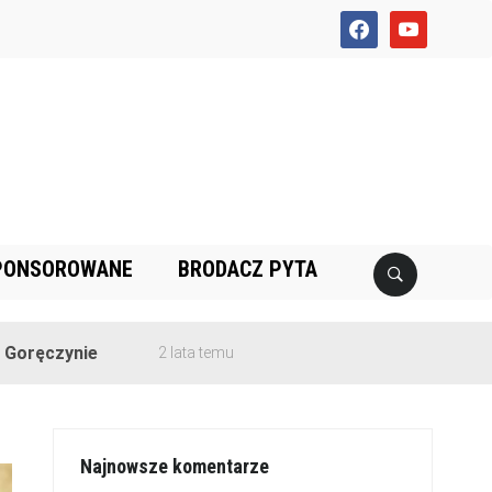
facebook
youtube
PONSOROWANE
BRODACZ PYTA
e
2 lata temu
Najnowsze komentarze