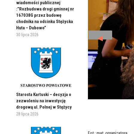
wiadomości publicznej
:”Rozbudowa drogi gminnej nr
167038G przez budowę
chodnika na odcinku Stężycka
Huta – Dubowo”
30 lipca 2026
◄
Starosta Kartuski – decyzja o
zezwoleniu na inwestycję
drogową ul. Polnej w Stężycy
28 lipca 2026
Fot.: mat. organizatora