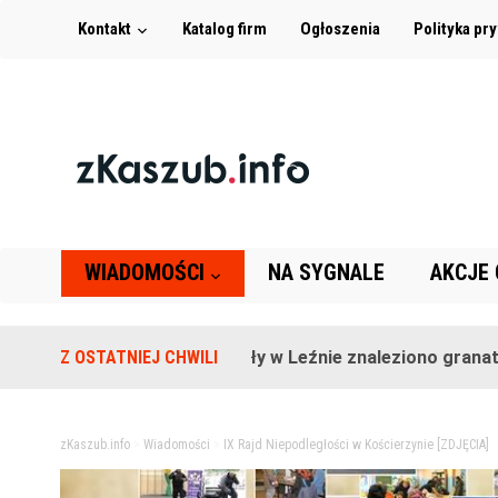
Kontakt
Katalog firm
Ogłoszenia
Polityka pr
WIADOMOŚCI
NA SYGNALE
AKCJE
Na terenie szkoły w Leźnie znaleziono granat!
Z OSTATNIEJ CHWILI
2 l
zKaszub.info
>
Wiadomości
>
IX Rajd Niepodległości w Kościerzynie [ZDJĘCIA]