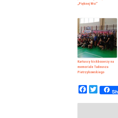
„Pięknej Wsi”
Kartuscy kickboxerzy na
memoriale Tadeusza
Pietrzykowskiego
Faceboo
Twitte
Sh