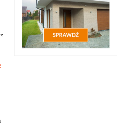
zę
c
j