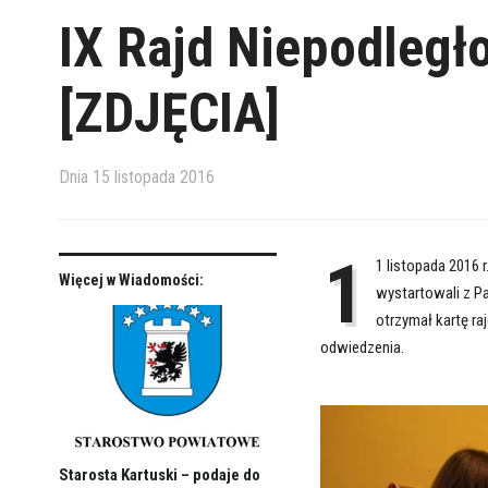
IX Rajd Niepodległ
[ZDJĘCIA]
Dnia
15 listopada 2016
1
1 listopada 2016 r
Więcej w Wiadomości:
wystartowali z Pa
otrzymał kartę ra
odwiedzenia.
Starosta Kartuski – podaje do