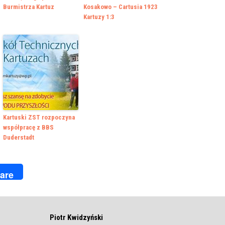
Burmistrza Kartuz
Kosakowo – Cartusia 1923
Kartuzy 1:3
Kartuski ZST rozpoczyna
współpracę z BBS
Duderstadt
k
r
are
Piotr Kwidzyński