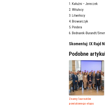
1. Kałużni – Jereczek
2. Witulscy
3. Litwińscy
4. Browarczyk
5. Pindera
6. Bednarek-Burandt/Sme
Skomentuj:
IX Rajd 
Podobne artyku
Znamy laureatów
powiatowego etapu