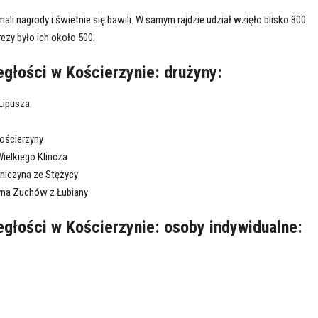
li nagrody i świetnie się bawili. W samym rajdzie udział wzięło blisko 300
ezy było ich około 500.
egłości w Kościerzynie: drużyny
:
 Lipusza
Kościerzyny
Wielkiego Klincza
oniczyna ze Stężycy
yna Zuchów z Łubiany
egłości w Kościerzynie: osoby indywidualne: