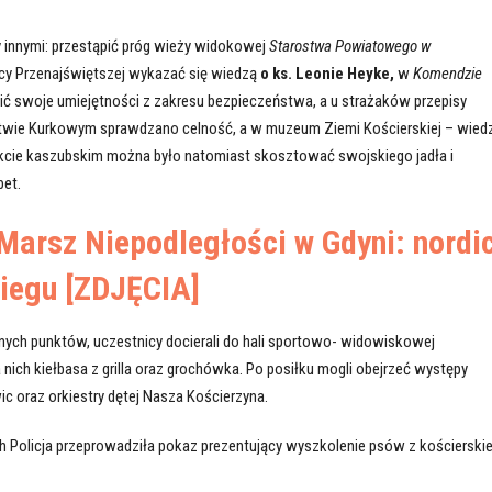
 innymi: przestąpić próg wieży widokowej
Starostwa Powiatowego w
rójcy Przenajświętszej wykazać się wiedzą
o ks. Leonie Heyke,
w
Komendzie
ć swoje umiejętności z zakresu bezpieczeństwa, a u strażaków przepisy
twie Kurkowym sprawdzano celność, a w muzeum Ziemi Kościerskiej – wied
nkcie kaszubskim można było natomiast skosztować swojskiego jadła i
bet.
Marsz Niepodległości w Gdyni: nordi
niegu [ZDJĘCIA]
ych punktów, uczestnicy docierali do hali sportowo- widowiskowej
 nich kiełbasa z grilla oraz grochówka. Po posiłku mogli obejrzeć występy
c oraz orkiestry dętej Nasza Kościerzyna.
ch Policja przeprowadziła pokaz prezentujący wyszkolenie psów z kościerskie