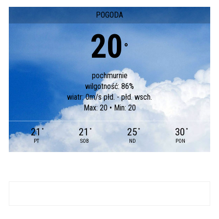
POGODA
20
°
pochmurnie
wilgotność: 86%
wiatr: 0m/s płd. - płd. wsch.
Max: 20 • Min: 20
21
21
25
30
°
°
°
°
PT
SOB
ND
PON