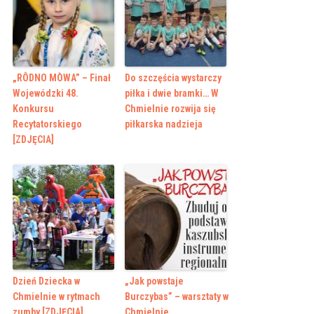
„RÔDNO MÒWA” – Finał
Do szczęścia wystarczy
Wojewódzki 48.
piłka i dwie bramki… W
Konkursu
Chmielnie rozwija się
Recytatorskiego
piłkarska nadzieja
[ZDJĘCIA]
Dzień Dziecka w
„Jak powstaje
Chmielnie w rytmach
Burczybas” – warsztaty w
zumby [ZDJĘCIA]
Chmielnie