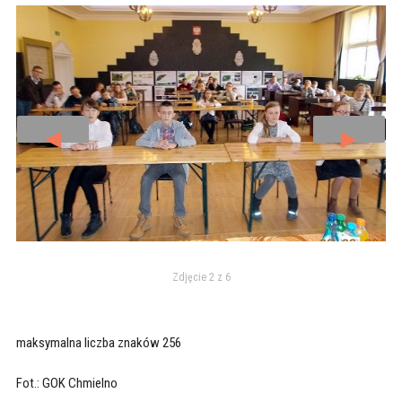
◄
►
Zdjęcie 2 z 6
maksymalna liczba znaków 256
Fot.: GOK Chmielno