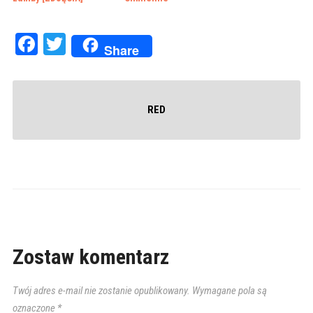
Facebook
Twitter
Share
RED
Zostaw komentarz
Twój adres e-mail nie zostanie opublikowany.
Wymagane pola są
oznaczone
*