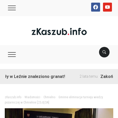
facebook
youtube
Leźnie znaleziono granat!
Zakończono prze
2 lata temu
zKaszub.info
>
Wiadomości
>
Chmielno
>
Gminne eliminacje turnieju wiedzy
pożarniczej w Chmielnie [ZDJĘCIA]