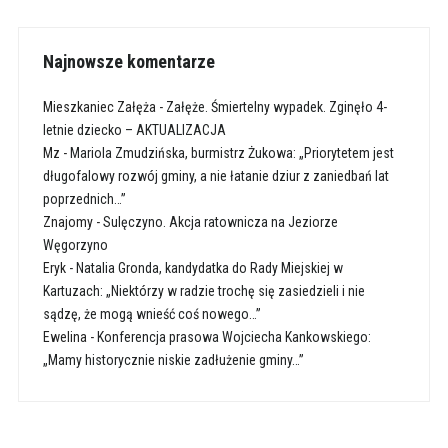
Najnowsze komentarze
Mieszkaniec Załęża
-
Załęże. Śmiertelny wypadek. Zginęło 4-
letnie dziecko – AKTUALIZACJA
Mz
-
Mariola Zmudzińska, burmistrz Żukowa: „Priorytetem jest
długofalowy rozwój gminy, a nie łatanie dziur z zaniedbań lat
poprzednich…”
Znajomy
-
Sulęczyno. Akcja ratownicza na Jeziorze
Węgorzyno
Eryk
-
Natalia Gronda, kandydatka do Rady Miejskiej w
Kartuzach: „Niektórzy w radzie trochę się zasiedzieli i nie
sądzę, że mogą wnieść coś nowego…”
Ewelina
-
Konferencja prasowa Wojciecha Kankowskiego:
„Mamy historycznie niskie zadłużenie gminy…”