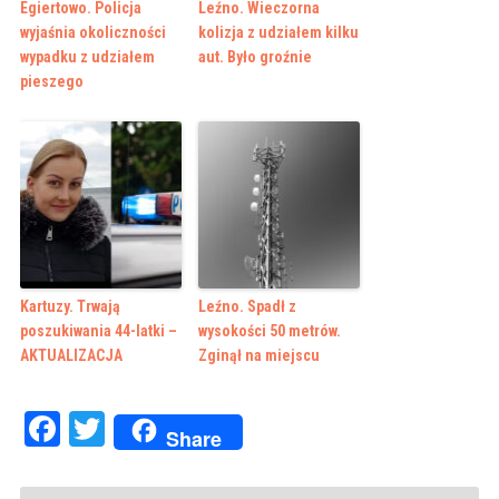
Egiertowo. Policja
Leźno. Wieczorna
wyjaśnia okoliczności
kolizja z udziałem kilku
wypadku z udziałem
aut. Było groźnie
pieszego
Kartuzy. Trwają
Leźno. Spadł z
poszukiwania 44-latki –
wysokości 50 metrów.
AKTUALIZACJA
Zginął na miejscu
Facebook
Twitter
Share