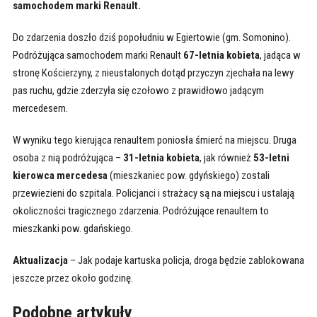
samochodem marki Renault.
Do zdarzenia doszło dziś popołudniu w Egiertowie (gm. Somonino).
Podróżująca samochodem marki Renault
67-letnia kobieta
, jadąca w
stronę Kościerzyny, z nieustalonych dotąd przyczyn zjechała na lewy
pas ruchu, gdzie zderzyła się czołowo z prawidłowo jadącym
mercedesem.
W wyniku tego kierująca renaultem poniosła śmierć na miejscu. Druga
osoba z nią podróżująca –
31-letnia kobieta
, jak również
53-letni
kierowca mercedesa
(mieszkaniec pow. gdyńskiego) zostali
przewiezieni do szpitala. Policjanci i strażacy są na miejscu i ustalają
okoliczności tragicznego zdarzenia. Podróżujące renaultem to
mieszkanki pow. gdańskiego.
Aktualizacja
– Jak podaje kartuska policja, droga będzie zablokowana
jeszcze przez około godzinę.
Podobne artykuły