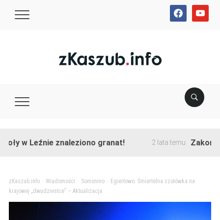
facebook
youtube
w Leźnie znaleziono granat!
Zakończono p
2 lata temu
zKaszub.info
>
Wiadomości
>
Somonino
>
Egiertowo. Śmiertelna czołówka na
krajowej „dwudziestce” – Aktualizacja