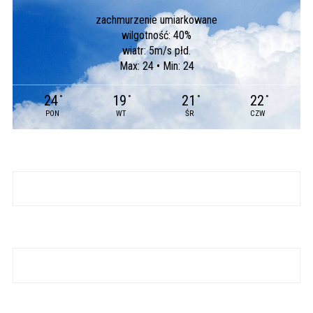
zachmurzenie umiarkowane
wilgotność: 40%
wiatr: 5m/s płd.
Max: 24 • Min: 24
24
19
21
22
°
°
°
°
PON
WT
ŚR
CZW