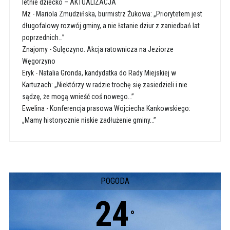
letnie dziecko – AKTUALIZACJA
Mz
-
Mariola Zmudzińska, burmistrz Żukowa: „Priorytetem jest
długofalowy rozwój gminy, a nie łatanie dziur z zaniedbań lat
poprzednich…”
Znajomy
-
Sulęczyno. Akcja ratownicza na Jeziorze
Węgorzyno
Eryk
-
Natalia Gronda, kandydatka do Rady Miejskiej w
Kartuzach: „Niektórzy w radzie trochę się zasiedzieli i nie
sądzę, że mogą wnieść coś nowego…”
Ewelina
-
Konferencja prasowa Wojciecha Kankowskiego:
„Mamy historycznie niskie zadłużenie gminy…”
POGODA
24
°