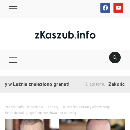
facebook
youtube
Leźnie znaleziono granat!
Zakończono prze
2 lata temu
zKaszub.info
>
Wiadomości
>
Kartuzy
>
Dzierżążno. Strażacy odpowiadają
burmistrzowi: „Jego kłamliwe słowa nas obrażają…”