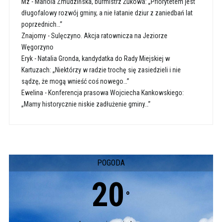
Mz
-
Mariola Zmudzińska, burmistrz Żukowa: „Priorytetem jest
długofalowy rozwój gminy, a nie łatanie dziur z zaniedbań lat
poprzednich…”
Znajomy
-
Sulęczyno. Akcja ratownicza na Jeziorze
Węgorzyno
Eryk
-
Natalia Gronda, kandydatka do Rady Miejskiej w
Kartuzach: „Niektórzy w radzie trochę się zasiedzieli i nie
sądzę, że mogą wnieść coś nowego…”
Ewelina
-
Konferencja prasowa Wojciecha Kankowskiego:
„Mamy historycznie niskie zadłużenie gminy…”
POGODA
20
°