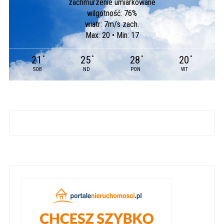
zachmurzenie umiarkowane
wilgotność: 76%
wiatr: 7m/s zach.
Max: 20 • Min: 17
21
25
28
20
°
°
°
°
SOB
ND
PON
WT