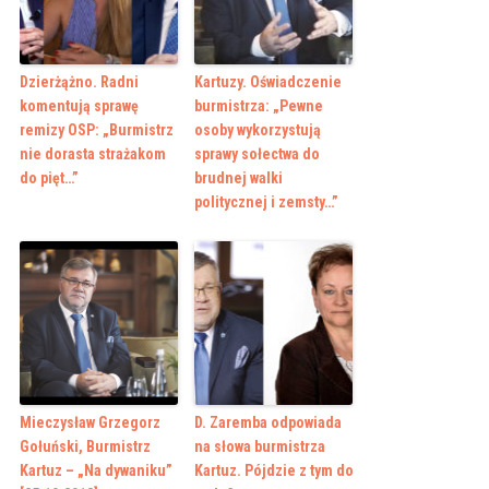
Dzierżążno. Radni
Kartuzy. Oświadczenie
komentują sprawę
burmistrza: „Pewne
remizy OSP: „Burmistrz
osoby wykorzystują
nie dorasta strażakom
sprawy sołectwa do
do pięt…”
brudnej walki
politycznej i zemsty…”
Mieczysław Grzegorz
D. Zaremba odpowiada
Gołuński, Burmistrz
na słowa burmistrza
Kartuz – „Na dywaniku”
Kartuz. Pójdzie z tym do