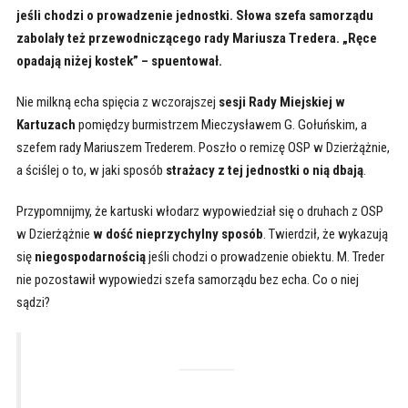
jeśli chodzi o prowadzenie jednostki. Słowa szefa samorządu
zabolały też przewodniczącego rady Mariusza Tredera. „Ręce
opadają niżej kostek” – spuentował.
Nie milkną echa spięcia z wczorajszej
sesji Rady Miejskiej w
Kartuzach
pomiędzy burmistrzem Mieczysławem G. Gołuńskim, a
szefem rady Mariuszem Trederem. Poszło o remizę OSP w Dzierżążnie,
a ściślej o to, w jaki sposób
strażacy z tej jednostki o nią dbają
.
Przypomnijmy, że kartuski włodarz wypowiedział się o druhach z OSP
w Dzierżążnie
w dość nieprzychylny sposób
. Twierdził, że wykazują
się
niegospodarnością
jeśli chodzi o prowadzenie obiektu. M. Treder
nie pozostawił wypowiedzi szefa samorządu bez echa. Co o niej
sądzi?