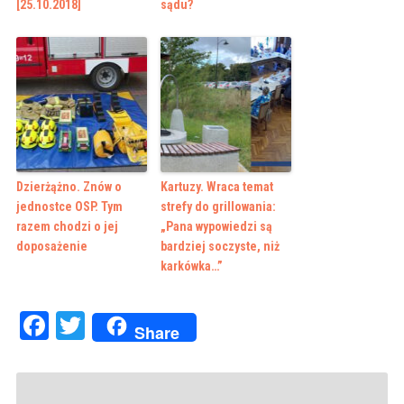
[25.10.2018]
sądu?
Dzierżążno. Znów o
Kartuzy. Wraca temat
jednostce OSP. Tym
strefy do grillowania:
razem chodzi o jej
„Pana wypowiedzi są
doposażenie
bardziej soczyste, niż
karkówka…”
Facebook
Twitter
Share