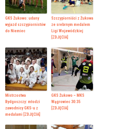
GKS Żukowo: udany
Szczypiorniści z Żukowa
wyjazd szczypiornistów
ze srebrnym medalem
do Niemiec
Ligi Wojewódzkiej
[ZDJĘCIA]
Mistrzostwa
GKS Żukowo – MKS
Bydgoszczy: młodzi
Wągrowiec 30:35
zawodnicy GKS-u z
[ZDJĘCIA]
medalami [ZDJĘCIA]