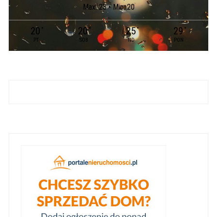
Max: 23 • Min: 20
20
20
25
29
°
°
°
°
PT
SOB
ND
PON