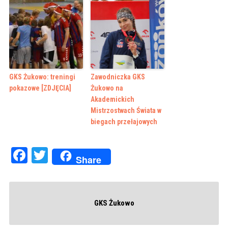
GKS Żukowo: treningi
Zawodniczka GKS
pokazowe [ZDJĘCIA]
Żukowo na
Akademickich
Mistrzostwach Świata w
biegach przełajowych
Facebook
Twitter
Share
GKS Żukowo