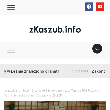
facebook
youtube
eźnie znaleziono granat!
Zakończono prze
2 lata temu
zKaszub.info
>
Sport
>
Drużyna GKS Żukowo zwycięzcą Turnieju Piłki Ręcznej o
Puchar Burmistrza Miasta Kościerzyna [ZDJĘCIA]