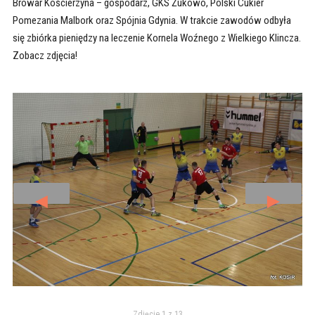
Browar Kościerzyna – gospodarz, GKS Żukowo, Polski Cukier
Pomezania Malbork oraz Spójnia Gdynia. W trakcie zawodów odbyła
się zbiórka pieniędzy na leczenie Kornela Woźnego z Wielkiego Klincza.
Zobacz zdjęcia!
◄
►
Zdjęcie 1 z 13