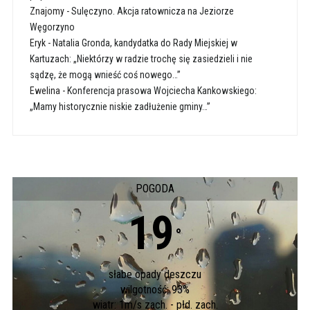
Znajomy
-
Sulęczyno. Akcja ratownicza na Jeziorze
Węgorzyno
Eryk
-
Natalia Gronda, kandydatka do Rady Miejskiej w
Kartuzach: „Niektórzy w radzie trochę się zasiedzieli i nie
sądzę, że mogą wnieść coś nowego…”
Ewelina
-
Konferencja prasowa Wojciecha Kankowskiego:
„Mamy historycznie niskie zadłużenie gminy…”
POGODA
19
°
słabe opady deszczu
wilgotność: 93%
wiatr: 1m/s zach. - płd. zach.