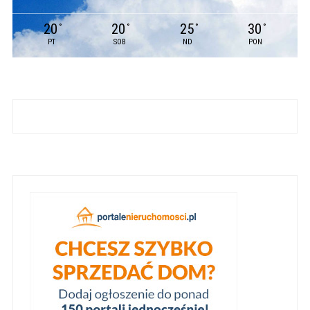
20
20
25
30
°
°
°
°
PT
SOB
ND
PON