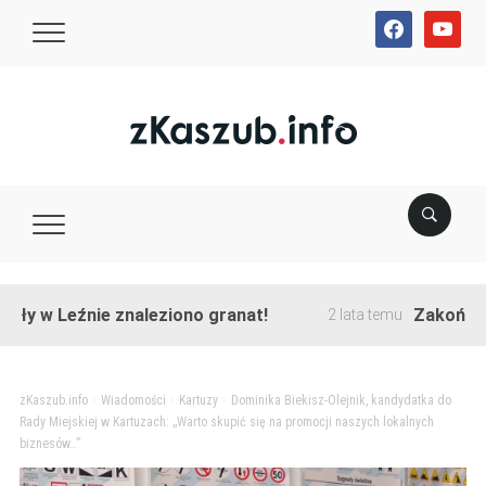
facebook
youtube
 Leźnie znaleziono granat!
Zakończono prz
2 lata temu
zKaszub.info
>
Wiadomości
>
Kartuzy
>
Dominika Biekisz-Olejnik, kandydatka do
Rady Miejskiej w Kartuzach: „Warto skupić się na promocji naszych lokalnych
biznesów…”