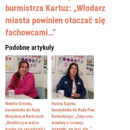
burmistrza Kartuz: „Włodarz
miasta powinien otaczać się
fachowcami…”
Podobne artykuły
Natalia Gronda,
Hanna Kajeta,
kandydatka do Rady
kandydatka do Rady Pow.
Miejskiej w Kartuzach:
Kartuskiego: „Cały czas
„Niektórzy w radzie
mówimy o rozwoju
trochę się zasiedzieli i
turystyki, on jest, ale…”