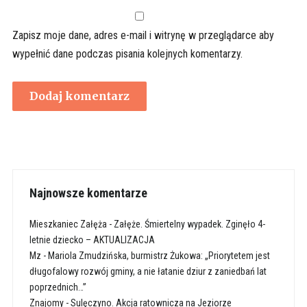
Zapisz moje dane, adres e-mail i witrynę w przeglądarce aby
wypełnić dane podczas pisania kolejnych komentarzy.
Najnowsze komentarze
Mieszkaniec Załęża
-
Załęże. Śmiertelny wypadek. Zginęło 4-
letnie dziecko – AKTUALIZACJA
Mz
-
Mariola Zmudzińska, burmistrz Żukowa: „Priorytetem jest
długofalowy rozwój gminy, a nie łatanie dziur z zaniedbań lat
poprzednich…”
Znajomy
-
Sulęczyno. Akcja ratownicza na Jeziorze