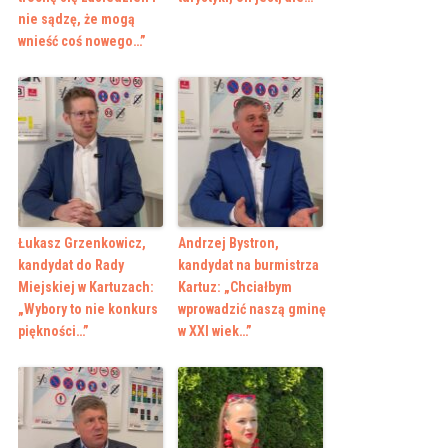
nie sądzę, że mogą
wnieść coś nowego…”
Łukasz Grzenkowicz,
Andrzej Bystron,
kandydat do Rady
kandydat na burmistrza
Miejskiej w Kartuzach:
Kartuz: „Chciałbym
„Wybory to nie konkurs
wprowadzić naszą gminę
piękności…”
w XXI wiek…”