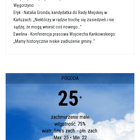
Węgorzyno
Eryk
-
Natalia Gronda, kandydatka do Rady Miejskiej w
Kartuzach: „Niektórzy w radzie trochę się zasiedzieli i nie
sądzę, że mogą wnieść coś nowego…”
Ewelina
-
Konferencja prasowa Wojciecha Kankowskiego:
„Mamy historycznie niskie zadłużenie gminy…”
POGODA
25
°
zachmurzenie małe
wilgotność: 75%
wiatr: 5m/s zach. - płn. zach.
Max: 25 • Min: 22