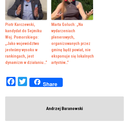
Piotr Karczewski,
Marta Goluch: „Na
kandydat do Sejmiku
wydarzeniach
Woj. Pomorskiego:
plenerowych,
„Jako województwo
organizowanych przez
jesteśmy wysoko w
gminę bądź powiat, nie
rankingach, jest
eksponuje się lokalnych
dynamizm w działaniu…”
artystów…”
Facebook
Twitter
Share
Andrzej Baranowski