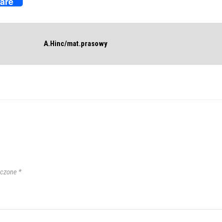
are
A.Hinc/mat.prasowy
aczone
*