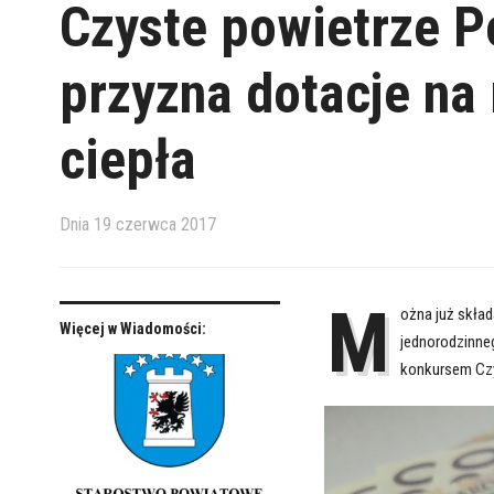
Czyste powietrze 
przyzna dotacje na
ciepła
Dnia
19 czerwca 2017
M
ożna już skład
Więcej w Wiadomości:
jednorodzinne
konkursem Czy