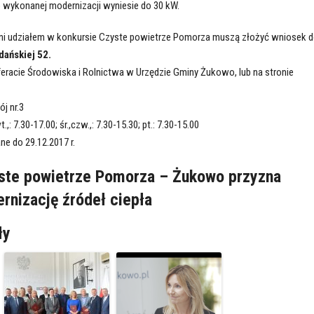
 wykonanej modernizacji wyniesie do 30 kW.
i udziałem w konkursie Czyste powietrze Pomorza muszą złożyć wniosek 
dańskiej 52.
racie Środowiska i Rolnictwa w Urzędzie Gminy Żukowo, lub na stronie
ój nr.3
,: 7.30-17.00; śr.,czw.,: 7.30-15.30; pt.: 7.30-15.00
e do 29.12.2017 r.
ste powietrze Pomorza – Żukowo przyzna
rnizację źródeł ciepła
ły