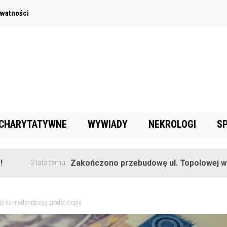
ywatności
 CHARYTATYWNE
WYWIADY
NEKROLOGI
S
Zakończono przebudowę ul. Topolowej w Goręczyni
ta temu
e na modernizację źródeł ciepła