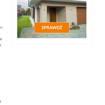
 i
em
.:
,