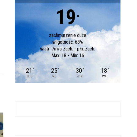
19
°
zachmurzenie duże
wilgotność: 68%
wiatr: 7m/s zach. - płn. zach.
Max: 18 • Min: 16
21
25
30
18
°
°
°
°
SOB
ND
PON
WT