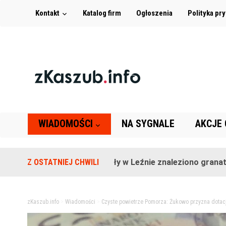
Kontakt
Katalog firm
Ogłoszenia
Polityka pr
WIADOMOŚCI
NA SYGNALE
AKCJE
Na terenie szkoły w Leźnie znaleziono granat!
Z OSTATNIEJ CHWILI
2 la
zKaszub.info
>
Wiadomości
>
Czyste powietrze Pomorza: Żukowo przyzna dotacj