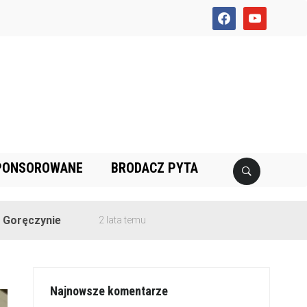
facebook
youtube
PONSOROWANE
BRODACZ PYTA
e
2 lata temu
Najnowsze komentarze