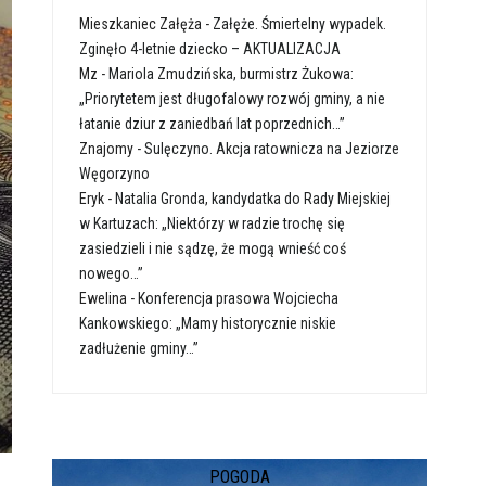
Mieszkaniec Załęża
-
Załęże. Śmiertelny wypadek.
Zginęło 4-letnie dziecko – AKTUALIZACJA
Mz
-
Mariola Zmudzińska, burmistrz Żukowa:
„Priorytetem jest długofalowy rozwój gminy, a nie
łatanie dziur z zaniedbań lat poprzednich…”
Znajomy
-
Sulęczyno. Akcja ratownicza na Jeziorze
Węgorzyno
Eryk
-
Natalia Gronda, kandydatka do Rady Miejskiej
w Kartuzach: „Niektórzy w radzie trochę się
zasiedzieli i nie sądzę, że mogą wnieść coś
nowego…”
Ewelina
-
Konferencja prasowa Wojciecha
Kankowskiego: „Mamy historycznie niskie
zadłużenie gminy…”
POGODA