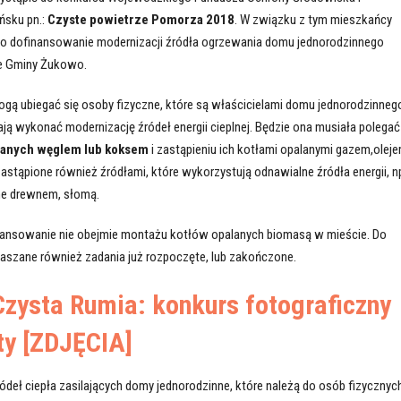
ńsku pn.:
Czyste powietrze Pomorza 2018
. W związku z tym mieszkańcy
 o dofinansowanie modernizacji źródła ogrzewania domu jednorodzinnego
ie Gminy Żukowo.
gą ubiegać się osoby fizyczne, które są właścicielami domu jednorodzinnego
ją wykonać modernizację źródeł energii cieplnej. Będzie ona musiała polegać
alanych węglem lub koksem
i zastąpieniu ich kotłami opalanymi gazem,olej
tąpione również źródłami, które wykorzystują odnawialne źródła energii, np
ne drewnem, słomą.
nansowanie nie obejmie montażu kotłów opalanych biomasą w mieście. Do
aszane również zadania już rozpoczęte, lub zakończone.
Czysta Rumia: konkurs fotograficzny
ty [ZDJĘCIA]
deł ciepła zasilających domy jednorodzinne, które należą do osób fizycznych