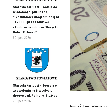
Starosta Kartuski – podaje do
wiadomości publicznej
:”Rozbudowa drogi gminnej nr
167038G przez budowę
chodnika na odcinku Stężycka
Huta – Dubowo”
30 lipca 2026
Starosta Kartuski – decyzja o
zezwoleniu na inwestycję
drogową ul. Polnej w Stężycy
28 lipca 2026
Gmina Żukowo planuje prz