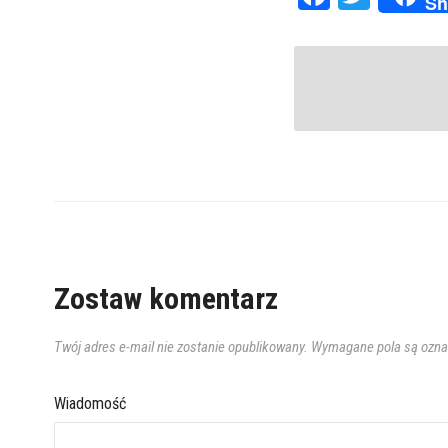
Sh
Zostaw komentarz
Twój adres e-mail nie zostanie opublikowany.
Wymagane pola są ozn
Wiadomość