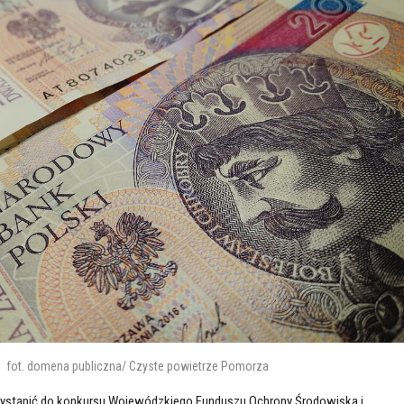
fot. domena publiczna/ Czyste powietrze Pomorza
ystąpić do konkursu Wojewódzkiego Funduszu Ochrony Środowiska i