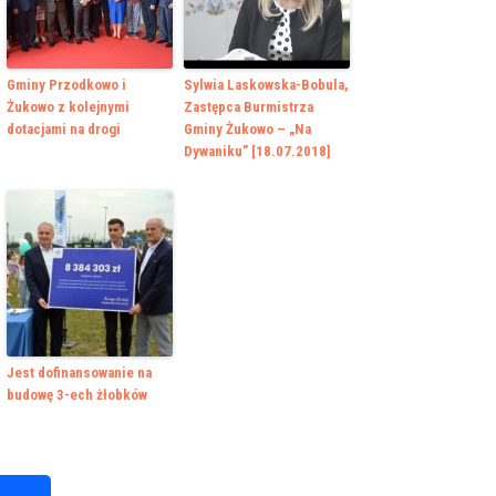
Gminy Przodkowo i
Sylwia Laskowska-Bobula,
Żukowo z kolejnymi
Zastępca Burmistrza
dotacjami na drogi
Gminy Żukowo – „Na
Dywaniku” [18.07.2018]
Jest dofinansowanie na
budowę 3-ech żłobków
k
r