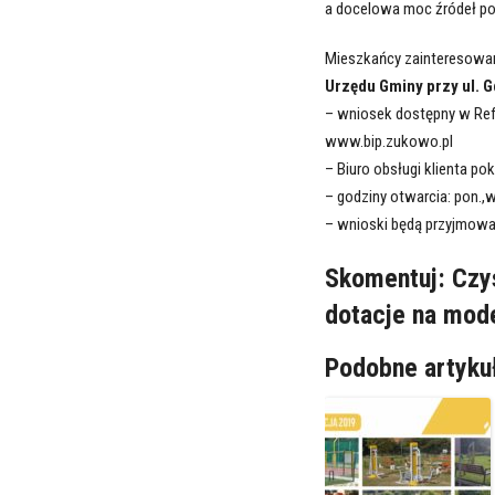
a docelowa moc źródeł po
Mieszkańcy zainteresowan
Urzędu Gminy przy ul. G
– wniosek dostępny w Refe
www.bip.zukowo.pl
– Biuro obsługi klienta pok
– godziny otwarcia: pon.,wt.
– wnioski będą przyjmowan
Skomentuj: Czy
dotacje na mode
Podobne artyku