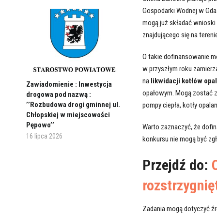
Gospodarki Wodnej w Gda
mogą już składać wnioski
znajdującego się na teren
O takie dofinansowanie mo
w przyszłym roku zamierza
na
likwidacji kotłów op
Zawiadomienie : Inwestycja
opałowym. Mogą zostać zas
drogowa pod nazwą :
’’Rozbudowa drogi gminnej ul.
pompy ciepła, kotły opala
Chłopskiej w miejscowości
Pępowo’’
Warto zaznaczyć, że dofi
16 lipca 2026
konkursu nie mogą być zgł
Przejdź do:
rozstrzygnię
Zadania mogą dotyczyć źró