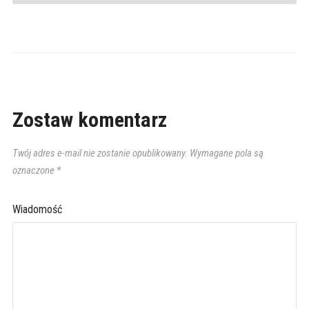
Zostaw komentarz
Twój adres e-mail nie zostanie opublikowany.
Wymagane pola są
oznaczone
*
Wiadomość