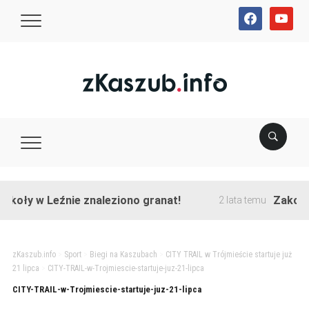
facebook
youtube
koły w Leźnie znaleziono granat!
Zakończo
2 lata temu
zKaszub.info
>
Sport
>
Biegi na Kaszubach
>
CITY TRAIL w Trójmieście startuje już
21 lipca
>
CITY-TRAIL-w-Trojmiescie-startuje-juz-21-lipca
CITY-TRAIL-w-Trojmiescie-startuje-juz-21-lipca