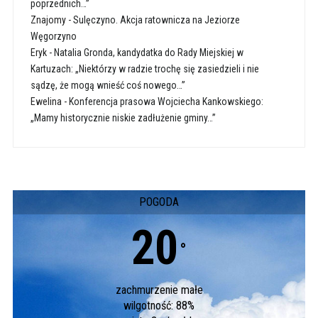
poprzednich…”
Znajomy
-
Sulęczyno. Akcja ratownicza na Jeziorze
Węgorzyno
Eryk
-
Natalia Gronda, kandydatka do Rady Miejskiej w
Kartuzach: „Niektórzy w radzie trochę się zasiedzieli i nie
sądzę, że mogą wnieść coś nowego…”
Ewelina
-
Konferencja prasowa Wojciecha Kankowskiego:
„Mamy historycznie niskie zadłużenie gminy…”
POGODA
20
°
zachmurzenie małe
wilgotność: 88%