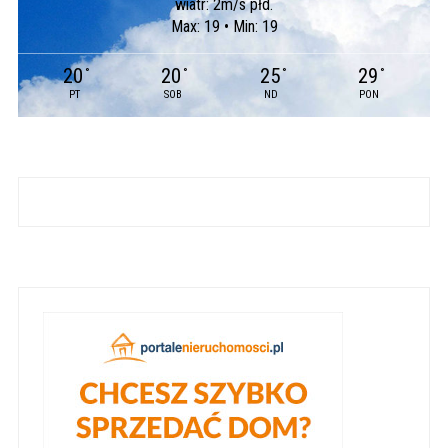
wiatr: 2m/s płd.
Max: 19 • Min: 19
20
20
25
29
°
°
°
°
PT
SOB
ND
PON