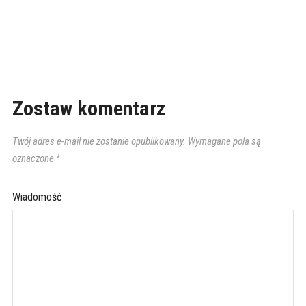
Zostaw komentarz
Twój adres e-mail nie zostanie opublikowany.
Wymagane pola są
oznaczone
*
Wiadomość