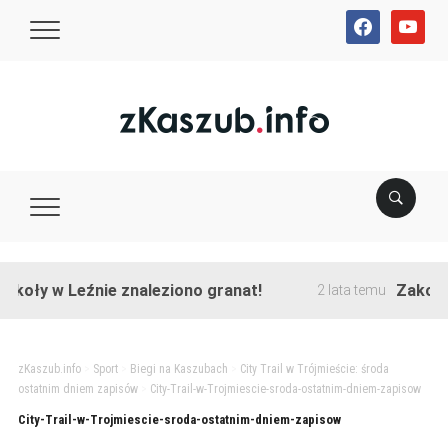
facebook
youtube
 w Leźnie znaleziono granat!
Zakończono 
2 lata temu
zKaszub.info
>
Sport
>
Biegi na Kaszubach
>
City Trail w Trójmieście: środa
ostatnim dniem zapisów
>
City-Trail-w-Trojmiescie-sroda-ostatnim-dniem-zapisow
City-Trail-w-Trojmiescie-sroda-ostatnim-dniem-zapisow