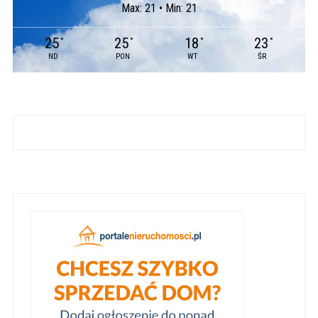
Max: 21 • Min: 21
25
25
18
23
°
°
°
°
ND
PON
WT
ŚR