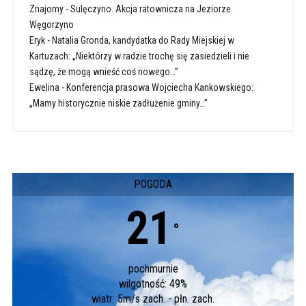
Znajomy
-
Sulęczyno. Akcja ratownicza na Jeziorze
Węgorzyno
Eryk
-
Natalia Gronda, kandydatka do Rady Miejskiej w
Kartuzach: „Niektórzy w radzie trochę się zasiedzieli i nie
sądzę, że mogą wnieść coś nowego…”
Ewelina
-
Konferencja prasowa Wojciecha Kankowskiego:
„Mamy historycznie niskie zadłużenie gminy…”
POGODA
21
°
pochmurnie
wilgotność: 49%
wiatr: 5m/s zach. - płn. zach.