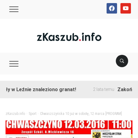
facebook
youtube
Leźnie znaleziono granat!
Zakończono prz
2 lata temu
zKaszub.info
>
Sport
>
Chwaszczyńska 10 już w sobotę, 12 marca [PROGRAM]