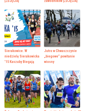
[ZDJĘCIA]
zawodników [ZDJĘCIA]
Sierakowice. W
Jutro w Chwaszczynie
niedzielę Sierakowicka
„biegowe” powitanie
’15 Kaszuby Biegają
wiosny