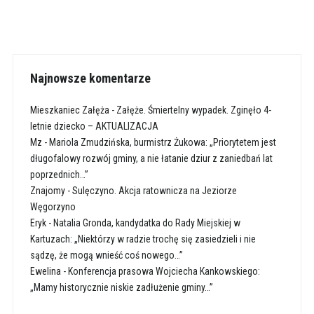
Najnowsze komentarze
Mieszkaniec Załęża
-
Załęże. Śmiertelny wypadek. Zginęło 4-
letnie dziecko – AKTUALIZACJA
Mz
-
Mariola Zmudzińska, burmistrz Żukowa: „Priorytetem jest
długofalowy rozwój gminy, a nie łatanie dziur z zaniedbań lat
poprzednich…”
Znajomy
-
Sulęczyno. Akcja ratownicza na Jeziorze
Węgorzyno
Eryk
-
Natalia Gronda, kandydatka do Rady Miejskiej w
Kartuzach: „Niektórzy w radzie trochę się zasiedzieli i nie
sądzę, że mogą wnieść coś nowego…”
Ewelina
-
Konferencja prasowa Wojciecha Kankowskiego:
„Mamy historycznie niskie zadłużenie gminy…”