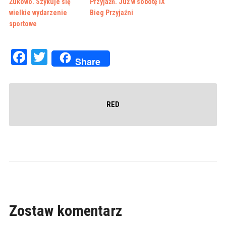
Żukowo. Szykuje się
Przyjaźń. Już w sobotę IX
wielkie wydarzenie
Bieg Przyjaźni
sportowe
Facebook
Twitter
Share
RED
Zostaw komentarz