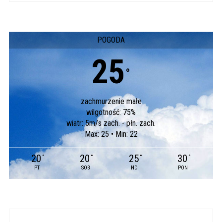
POGODA
25
°
zachmurzenie małe
wilgotność: 75%
wiatr: 5m/s zach. - płn. zach.
Max: 25 • Min: 22
20
20
25
30
°
°
°
°
PT
SOB
ND
PON