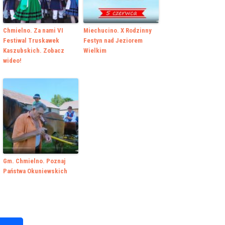
Chmielno. Za nami VI
Miechucino. X Rodzinny
Festiwal Truskawek
Festyn nad Jeziorem
Kaszubskich. Zobacz
Wielkim
wideo!
Gm. Chmielno. Poznaj
Państwa Okuniewskich
k
r