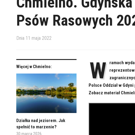
Chmielno. Gdyńska
Psów Rasowych 20
Dnia
11 maja 2022
W
ramach wydar
Więcej w Chmielno:
reprezentowa
zagranicznyc
Polsce Oddział w Gdyni
Zobacz materiał Chmiel
Działka nad jeziorem. Jak
spełnić to marzenie?
30 marca 2026