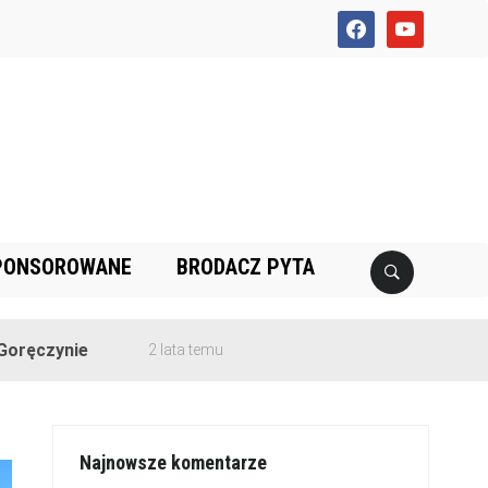
facebook
youtube
PONSOROWANE
BRODACZ PYTA
e
2 lata temu
Najnowsze komentarze