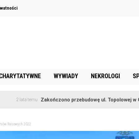
ywatności
 CHARYTATYWNE
WYWIADY
NEKROLOGI
S
Zakończono przebudowę ul. Topolowej w Goręczyni
ata temu
Psów Rasowych 2022