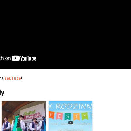
 na
YouTube
!
ły