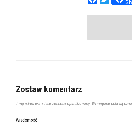
Sh
Zostaw komentarz
Twój adres e-mail nie zostanie opublikowany.
Wymagane pola są ozn
Wiadomość