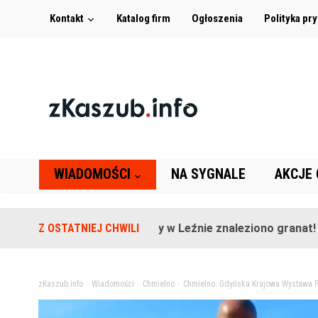
Kontakt
Katalog firm
Ogłoszenia
Polityka pr
WIADOMOŚCI
NA SYGNALE
AKCJE
Na terenie szkoły w Leźnie znaleziono granat!
Z OSTATNIEJ CHWILI
2 l
zKaszub.info
>
Wiadomości
>
Chmielno
>
Chmielno. Gdyńska Krajowa Wystawa 