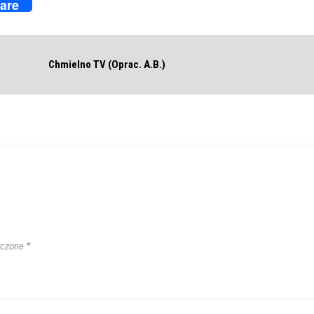
are
Chmielno TV (Oprac. A.B.)
aczone
*