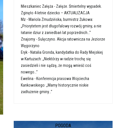
Mieszkaniec Załęża
-
Załęże. Śmiertelny wypadek.
Zginęło 4-letnie dziecko – AKTUALIZACJA
Mz
-
Mariola Zmudzińska, burmistrz Żukowa:
„Priorytetem jest długofalowy rozwój gminy, a nie
łatanie dziur z zaniedbań lat poprzednich…”
Znajomy
-
Sulęczyno. Akcja ratownicza na Jeziorze
Węgorzyno
Eryk
-
Natalia Gronda, kandydatka do Rady Miejskiej
w Kartuzach: „Niektórzy w radzie trochę się
zasiedzieli i nie sądzę, że mogą wnieść coś
nowego…”
Ewelina
-
Konferencja prasowa Wojciecha
Kankowskiego: „Mamy historycznie niskie
zadłużenie gminy…”
POGODA