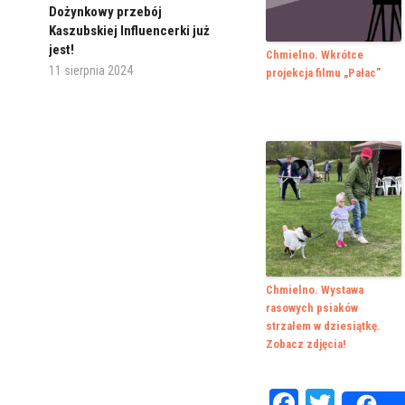
Dożynkowy przebój
Kaszubskiej Influencerki już
jest!
Chmielno. Wkrótce
11 sierpnia 2024
projekcja filmu „Pałac”
Chmielno. Wystawa
rasowych psiaków
strzałem w dziesiątkę.
Zobacz zdjęcia!
Faceboo
Twitte