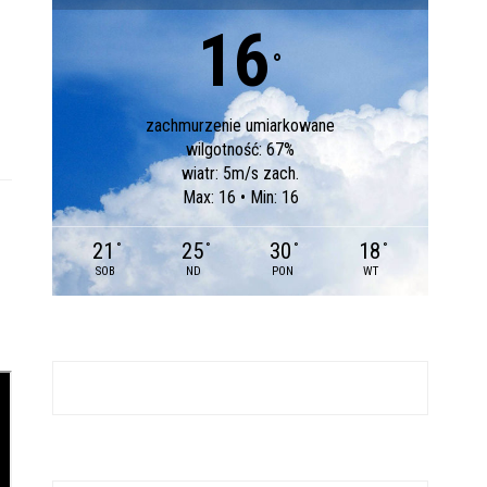
16
°
zachmurzenie umiarkowane
wilgotność: 67%
wiatr: 5m/s zach.
Max: 16 • Min: 16
21
25
30
18
°
°
°
°
SOB
ND
PON
WT