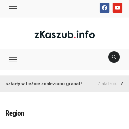
facebook
youtube
e szkoły w Leźnie znaleziono granat!
Zako
2 lata temu
Region