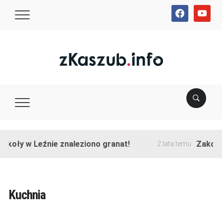
facebook
youtube
y w Leźnie znaleziono granat!
Zakończono 
2 lata temu
Kuchnia