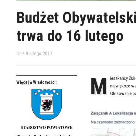
Budżet Obywatelsk
trwa do 16 lutego
Dnia
9 lutego 2017
M
ieszkańcy Żuko
Więcej w Wiadomości:
największe wsp
Głosowanie pot