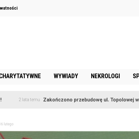
ywatności
 CHARYTATYWNE
WYWIADY
NEKROLOGI
S
Zakończono przebudowę ul. Topolowej w Goręczyn
ata temu
16 lutego