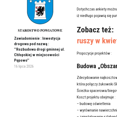
Dotychczas ankiety można b
iż niedługo pojawią się pu
Zobacz też
Zawiadomienie : Inwestycja
ruszy w kwi
drogowa pod nazwą :
’’Rozbudowa drogi gminnej ul.
Propozycje projektów :
Chłopskiej w miejscowości
Pępowo’’
Budowa „Obszar
16 lipca 2026
Zdecydowanie najkosztowni
która połączy żukowski Sk
Ścieżka spacerowa/bieg
Koszt projektu obejmuje :
– budowę oświetlenia
– wyrównanie nawierzchn
– zainstalowanie szlaban