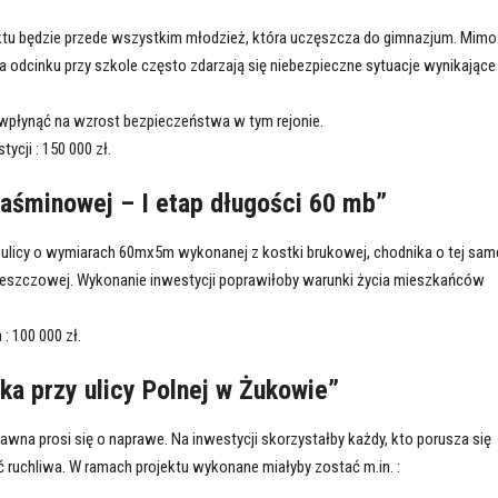
ektu będzie przede wszystkim młodzież, która uczęszcza do gimnazjum. Mimo
a odcinku przy szkole często zdarzają się niebezpieczne sytuacje wynikające
 wpłynąć na wzrost bezpieczeństwa w tym rejonie.
cji : 150 000 zł.
aśminowej – I etap długości 60 mb”
ulicy o wymiarach 60mx5m wykonanej z kostki brukowej, chodnika o tej sam
 deszczowej. Wykonanie inwestycji poprawiłoby warunki życia mieszkańców
: 100 000 zł.
a przy ulicy Polnej w Żukowie”
wna prosi się o naprawe. Na inwestycji skorzystałby każdy, kto porusza się
ść ruchliwa. W ramach projektu wykonane miałyby zostać m.in. :