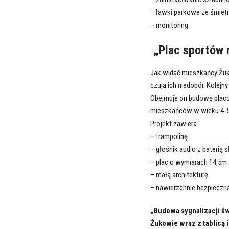
– ławki parkowe ze śmiet
– monitoring
„
Plac sportów 
Jak widać mieszkańcy Żuko
czują ich niedobór. Kolejny
Obejmuje on budowę placu 
mieszkańców w wieku 4-50
Projekt zawiera :
– trampolinę
– głośnik audio z baterią 
– plac o wymiarach 14,5m 
– małą architekturę
– nawierzchnie bezpieczn
„Budowa sygnalizacji św
Żukowie wraz z tablicą