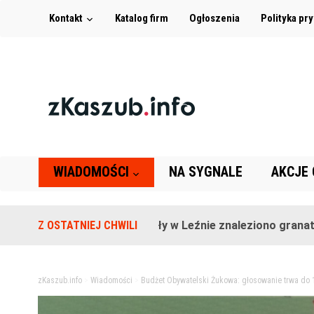
Kontakt
Katalog firm
Ogłoszenia
Polityka pr
WIADOMOŚCI
NA SYGNALE
AKCJE
Na terenie szkoły w Leźnie znaleziono granat!
Z OSTATNIEJ CHWILI
2 l
zKaszub.info
>
Wiadomości
>
Budżet Obywatelski Żukowa: głosowanie trwa do 