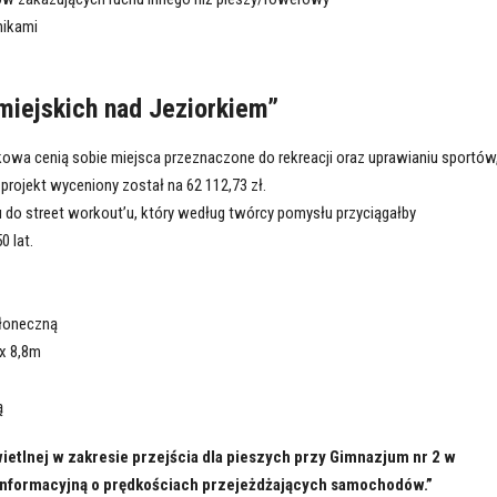
nikami
miejskich nad Jeziorkiem”
wa cenią sobie miejsca przeznaczone do rekreacji oraz uprawianiu sportów,
 projekt wyceniony został na 62 112,73 zł.
do street workout’u, który według twórcy pomysłu przyciągałby
 lat.
słoneczną
x 8,8m
ą
ietlnej w zakresie przejścia dla pieszych przy Gimnazjum nr 2 w
 informacyjną o prędkościach przejeżdżających samochodów.”