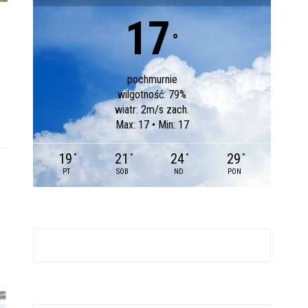
17
°
pochmurnie
wilgotność: 79%
wiatr: 2m/s zach.
Max: 17 • Min: 17
19
21
24
29
°
°
°
°
PT
SOB
ND
PON