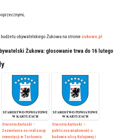
poprzecznymi,
at budżetu obywatelskiego Żukowa na stronie
zukowo.pl
bywatelski Żukowa: głosowanie trwa do 16 lutego
ły
Starosta Kartuski -
Starosta Kartuski –
Zezwolenie na realizację
publiczna wiadomość o
inwestycji w Tuchomiu
budowie ulicy Kolejowej i