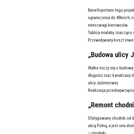
Beneficjentami tego proj
ograniczenia do 40km/h, n
nierozwagi kierowców.
Tablica miałaby znacząco
Przewidywany koszt inwesty
„Budowa ulicy J
Walka toczy się o budowę 
długości oraz kanalizacji
ulicy Jaśminowej.
Realizacja przedsięwzięcia 
„Remont chodnik
Sfatygowany chodnik od da
ulicą Polną, a jest ona do
– chodniki,