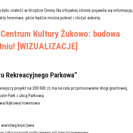
yło znaleźć w Urzędzie Gminy. Na oficjalnej stronie pojawiła się informacja,
nkty terenowe, gdzie będzie można pobrać i złożyć ankietę.
:
Centrum Kultury Żukowo: budowa
etniu! [WIZUALIZACJE]
u Rekreacyjnego Parkowa”
ejszy projekt na 200 000 zł, ma na celu przystosowanie drogi gruntowej,
ate Park z ulicą Parkową.
owa/kijkowa/rowerowa.
i warstwą kruszywa
ów zakazujących ruchu innego niż pieszy/rowerowy