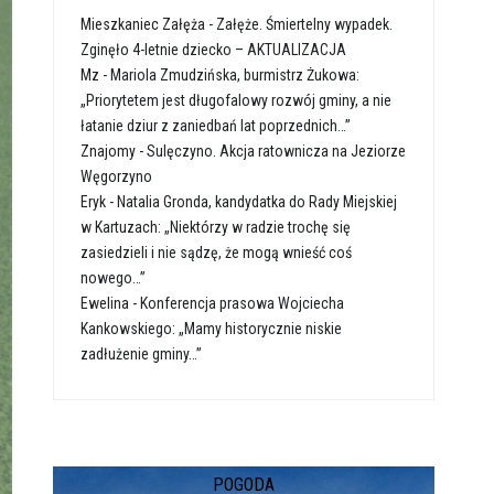
Mieszkaniec Załęża
-
Załęże. Śmiertelny wypadek.
Zginęło 4-letnie dziecko – AKTUALIZACJA
Mz
-
Mariola Zmudzińska, burmistrz Żukowa:
„Priorytetem jest długofalowy rozwój gminy, a nie
łatanie dziur z zaniedbań lat poprzednich…”
Znajomy
-
Sulęczyno. Akcja ratownicza na Jeziorze
Węgorzyno
Eryk
-
Natalia Gronda, kandydatka do Rady Miejskiej
w Kartuzach: „Niektórzy w radzie trochę się
zasiedzieli i nie sądzę, że mogą wnieść coś
nowego…”
Ewelina
-
Konferencja prasowa Wojciecha
Kankowskiego: „Mamy historycznie niskie
zadłużenie gminy…”
POGODA