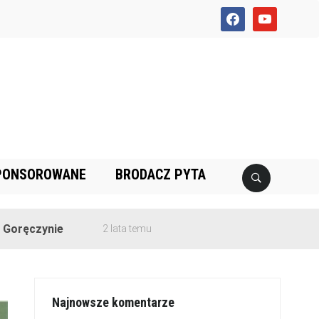
facebook
youtube
PONSOROWANE
BRODACZ PYTA
ie
2 lata temu
Najnowsze komentarze