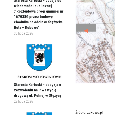
Starosta Kartuski – podaje do
wiadomości publicznej
:”Rozbudowa drogi gminnej nr
167038G przez budowę
chodnika na odcinku Stężycka
Huta – Dubowo”
◄
30 lipca 2026
Starosta Kartuski – decyzja o
zezwoleniu na inwestycję
drogową ul. Polnej w Stężycy
28 lipca 2026
Żródło: zukowo.pl