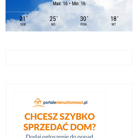
Max: 16 • Min: 16
21
25
30
18
°
°
°
°
SOB
ND
PON
WT