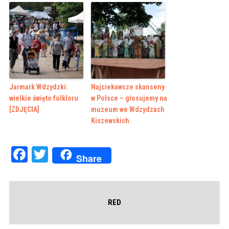
Jarmark Wdzydzki:
Najciekawsze skanseny
wielkie święto folkloru
w Polsce – głosujemy na
[ZDJĘCIA]
muzeum we Wdzydzach
Kiszewskich
Facebook
Twitter
Share
RED