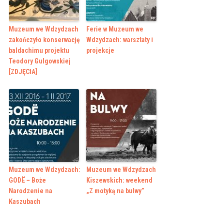
Muzeum we Wdzydzach
Ferie w Muzeum we
zakończyło konserwację
Wdzydzach: warsztaty i
baldachimu projektu
projekcje
Teodory Gulgowskiej
[ZDJĘCIA]
Muzeum we Wdzydzach:
Muzeum we Wdzydzach
GODË – Boże
Kiszewskich: weekend
Narodzenie na
„Z motyką na bulwy”
Kaszubach