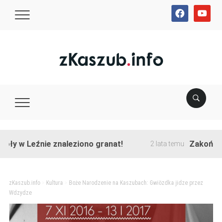
facebook
youtube
w Leźnie znaleziono granat!
Zakończono pr
2 lata temu
zKaszub.info
>
Kultura
>
Boże Narodzenie na Kaszubach: Gwiözdka jidze przez
Wdzydze