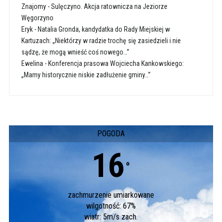
Znajomy
-
Sulęczyno. Akcja ratownicza na Jeziorze
Węgorzyno
Eryk
-
Natalia Gronda, kandydatka do Rady Miejskiej w
Kartuzach: „Niektórzy w radzie trochę się zasiedzieli i nie
sądzę, że mogą wnieść coś nowego…”
Ewelina
-
Konferencja prasowa Wojciecha Kankowskiego:
„Mamy historycznie niskie zadłużenie gminy…”
POGODA
16
°
zachmurzenie umiarkowane
wilgotność: 67%
wiatr: 5m/s zach.