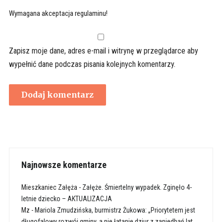
Wymagana akceptacja regulaminu!
Zapisz moje dane, adres e-mail i witrynę w przeglądarce aby
wypełnić dane podczas pisania kolejnych komentarzy.
Najnowsze komentarze
Mieszkaniec Załęża
-
Załęże. Śmiertelny wypadek. Zginęło 4-
letnie dziecko – AKTUALIZACJA
Mz
-
Mariola Zmudzińska, burmistrz Żukowa: „Priorytetem jest
długofalowy rozwój gminy, a nie łatanie dziur z zaniedbań lat