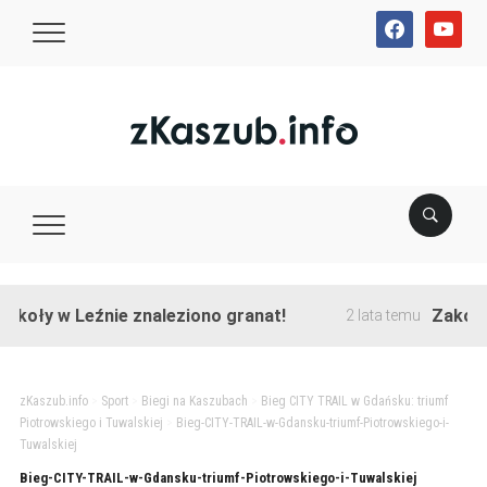
facebook
youtube
koły w Leźnie znaleziono granat!
Zakończo
2 lata temu
zKaszub.info
>
Sport
>
Biegi na Kaszubach
>
Bieg CITY TRAIL w Gdańsku: triumf
Piotrowskiego i Tuwalskiej
>
Bieg-CITY-TRAIL-w-Gdansku-triumf-Piotrowskiego-i-
Tuwalskiej
Bieg-CITY-TRAIL-w-Gdansku-triumf-Piotrowskiego-i-Tuwalskiej