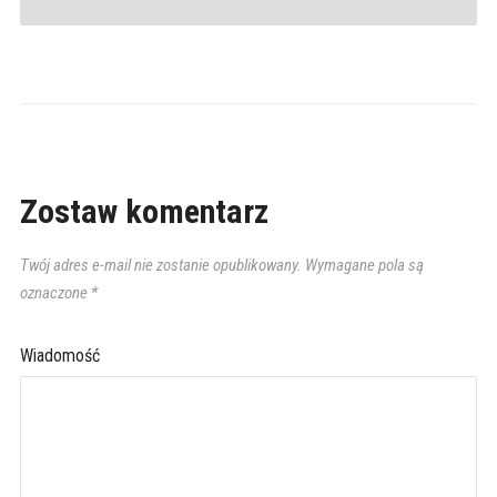
Zostaw komentarz
Twój adres e-mail nie zostanie opublikowany.
Wymagane pola są
oznaczone
*
Wiadomość