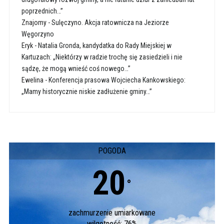
poprzednich…”
Znajomy
-
Sulęczyno. Akcja ratownicza na Jeziorze
Węgorzyno
Eryk
-
Natalia Gronda, kandydatka do Rady Miejskiej w
Kartuzach: „Niektórzy w radzie trochę się zasiedzieli i nie
sądzę, że mogą wnieść coś nowego…”
Ewelina
-
Konferencja prasowa Wojciecha Kankowskiego:
„Mamy historycznie niskie zadłużenie gminy…”
POGODA
20
°
zachmurzenie umiarkowane
wilgotność: 76%