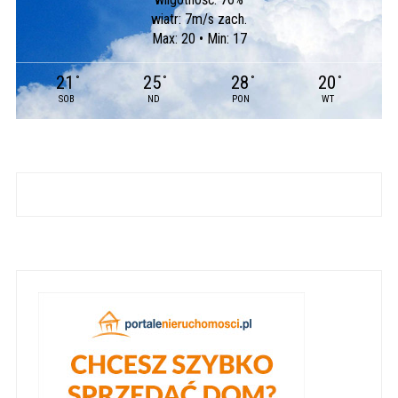
wiatr: 7m/s zach.
Max: 20 • Min: 17
21
25
28
20
°
°
°
°
SOB
ND
PON
WT