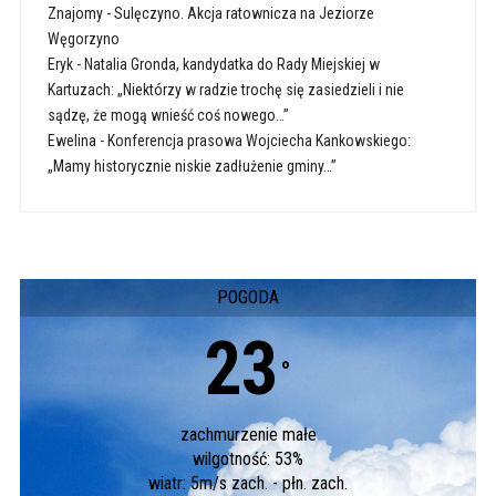
Znajomy
-
Sulęczyno. Akcja ratownicza na Jeziorze
Węgorzyno
Eryk
-
Natalia Gronda, kandydatka do Rady Miejskiej w
Kartuzach: „Niektórzy w radzie trochę się zasiedzieli i nie
sądzę, że mogą wnieść coś nowego…”
Ewelina
-
Konferencja prasowa Wojciecha Kankowskiego:
„Mamy historycznie niskie zadłużenie gminy…”
POGODA
23
°
zachmurzenie małe
wilgotność: 53%
wiatr: 5m/s zach. - płn. zach.