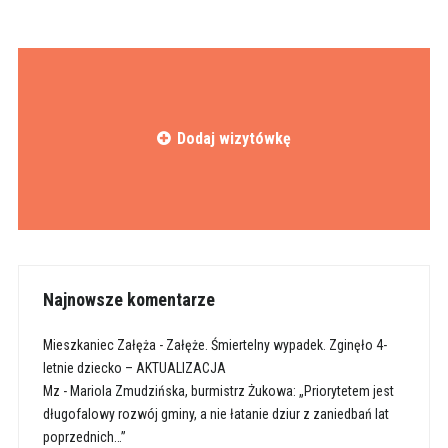
Dodaj wizytówkę
Najnowsze komentarze
Mieszkaniec Załęża
-
Załęże. Śmiertelny wypadek. Zginęło 4-
letnie dziecko – AKTUALIZACJA
Mz
-
Mariola Zmudzińska, burmistrz Żukowa: „Priorytetem jest
długofalowy rozwój gminy, a nie łatanie dziur z zaniedbań lat
poprzednich…”