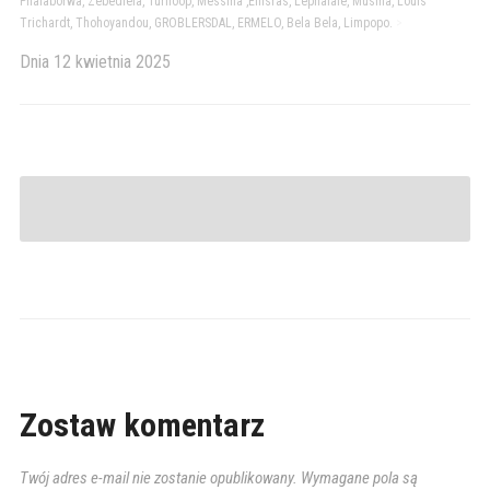
Phalaborwa, Zebediela, Turfloop, Messina ,Ellisras, Lephalale, Musina, Louis
Trichardt, Thohoyandou, GROBLERSDAL, ERMELO, Bela Bela, Limpopo.
>
Dnia
12 kwietnia 2025
Zostaw komentarz
Twój adres e-mail nie zostanie opublikowany.
Wymagane pola są