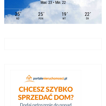
Max: 23 • Min: 22
25
25
19
22
°
°
°
°
ND
PON
WT
ŚR