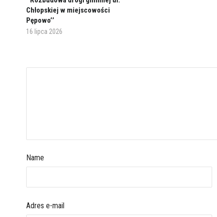
’’Rozbudowa drogi gminnej ul.
Chłopskiej w miejscowości
Pępowo’’
16 lipca 2026
Name
Adres e-mail