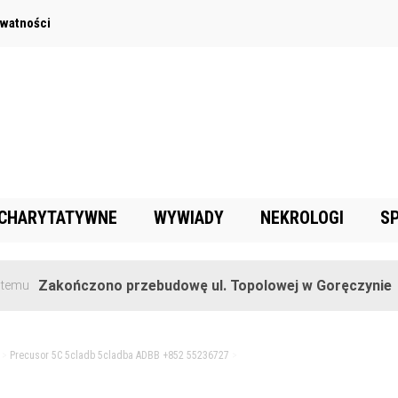
ywatności
 CHARYTATYWNE
WYWIADY
NEKROLOGI
S
akończono przebudowę ul. Topolowej w Goręczynie
2
>
Precusor 5C 5cladb 5cladba ADBB +852 55236727
>