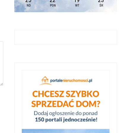
25
22
19
23
ND
PON
WT
ŚR