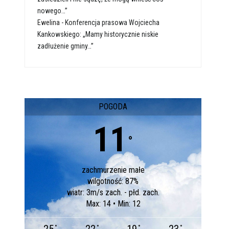
nowego…”
Ewelina
-
Konferencja prasowa Wojciecha
Kankowskiego: „Mamy historycznie niskie
zadłużenie gminy…”
POGODA
11
°
zachmurzenie małe
wilgotność: 87%
wiatr: 3m/s zach. - płd. zach.
Max: 14 • Min: 12
°
°
°
°