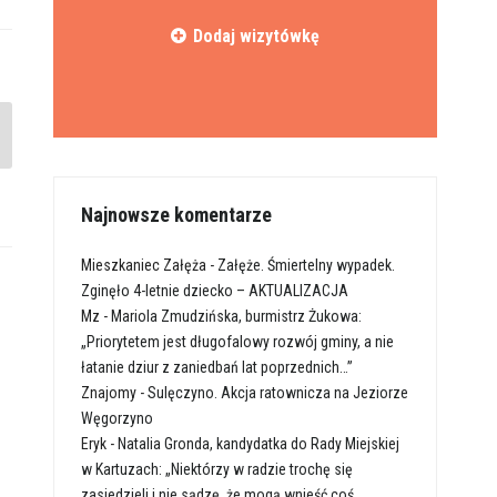
Dodaj wizytówkę
Najnowsze komentarze
Mieszkaniec Załęża
-
Załęże. Śmiertelny wypadek.
Zginęło 4-letnie dziecko – AKTUALIZACJA
Mz
-
Mariola Zmudzińska, burmistrz Żukowa:
„Priorytetem jest długofalowy rozwój gminy, a nie
łatanie dziur z zaniedbań lat poprzednich…”
Znajomy
-
Sulęczyno. Akcja ratownicza na Jeziorze
Węgorzyno
Eryk
-
Natalia Gronda, kandydatka do Rady Miejskiej
w Kartuzach: „Niektórzy w radzie trochę się
zasiedzieli i nie sądzę, że mogą wnieść coś