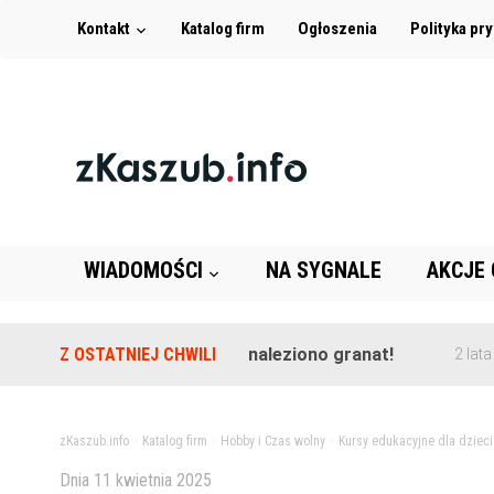
Kontakt
Katalog firm
Ogłoszenia
Polityka pr
WIADOMOŚCI
NA SYGNALE
AKCJE
renie szkoły w Leźnie znaleziono granat!
Z OSTATNIEJ CHWILI
Z
2 lata temu
zKaszub.info
>
Katalog firm
>
Hobby i Czas wolny
>
Kursy edukacyjne dla dzieci
Dnia
11 kwietnia 2025