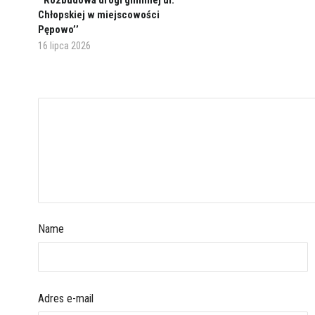
’’Rozbudowa drogi gminnej ul.
Chłopskiej w miejscowości
Pępowo’’
16 lipca 2026
Name
Adres e-mail