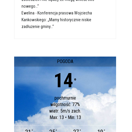
nowego…”
Ewelina
-
Konferencja prasowa Wojciecha
Kankowskiego: „Mamy historycznie niskie
zadłużenie gminy…”
POGODA
14
°
pochmurnie
wilgotność: 77%
wiatr: 5m/s zach.
Max: 13 • Min: 13
°
°
°
°