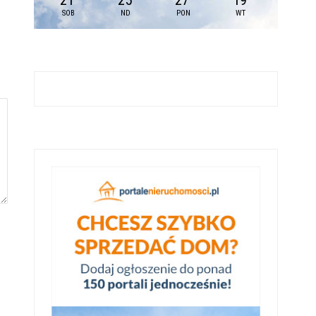
21
25
27
19
SOB
ND
PON
WT