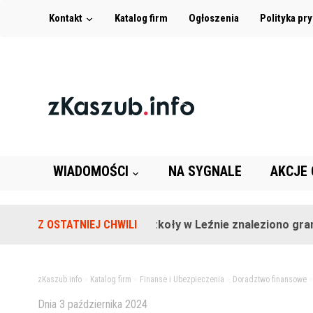
Kontakt
Katalog firm
Ogłoszenia
Polityka pr
WIADOMOŚCI
NA SYGNALE
AKCJE
Z OSTATNIEJ CHWILI
Na terenie szkoły w Leźnie znaleziono granat!
zKaszub.info
>
Katalog firm
>
Finanse i Ubezpieczenia
>
Doradztwo finansowe
Dnia
3 października 2024