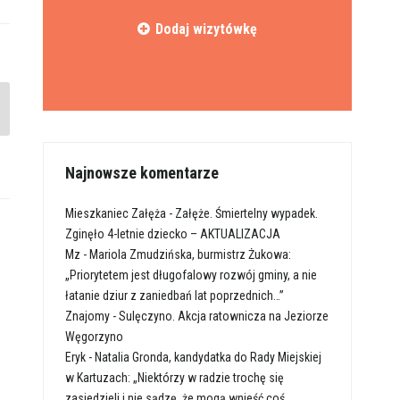
Dodaj wizytówkę
Najnowsze komentarze
Mieszkaniec Załęża
-
Załęże. Śmiertelny wypadek.
Zginęło 4-letnie dziecko – AKTUALIZACJA
Mz
-
Mariola Zmudzińska, burmistrz Żukowa:
„Priorytetem jest długofalowy rozwój gminy, a nie
łatanie dziur z zaniedbań lat poprzednich…”
Znajomy
-
Sulęczyno. Akcja ratownicza na Jeziorze
Węgorzyno
Eryk
-
Natalia Gronda, kandydatka do Rady Miejskiej
w Kartuzach: „Niektórzy w radzie trochę się
zasiedzieli i nie sądzę, że mogą wnieść coś