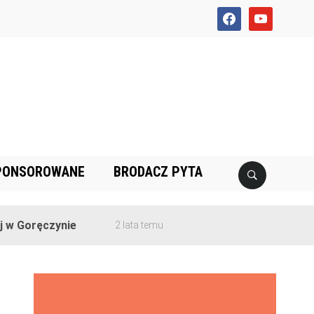
facebook
youtube
PONSOROWANE
BRODACZ PYTA
Goręczynie
2 lata temu