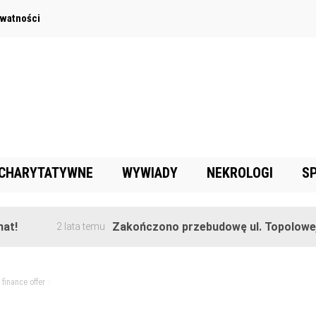
ywatności
 CHARYTATYWNE
WYWIADY
NEKROLOGI
S
Zakończono przebudowę ul. Topolowej w 
2 lata temu
>
finance offer
>