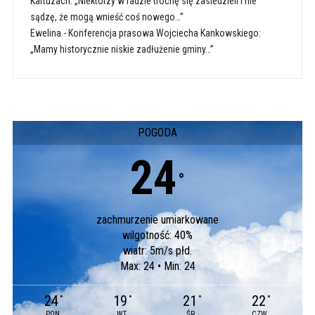
Kartuzach: „Niektórzy w radzie trochę się zasiedzieli i nie
sądzę, że mogą wnieść coś nowego…”
Ewelina
-
Konferencja prasowa Wojciecha Kankowskiego:
„Mamy historycznie niskie zadłużenie gminy…”
POGODA
24
°
zachmurzenie umiarkowane
wilgotność: 40%
wiatr: 5m/s płd.
Max: 24 • Min: 24
24
19
21
22
°
°
°
°
PON
WT
ŚR
CZW