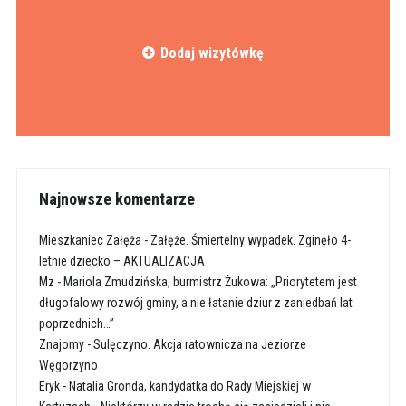
Dodaj wizytówkę
Najnowsze komentarze
Mieszkaniec Załęża
-
Załęże. Śmiertelny wypadek. Zginęło 4-
letnie dziecko – AKTUALIZACJA
Mz
-
Mariola Zmudzińska, burmistrz Żukowa: „Priorytetem jest
długofalowy rozwój gminy, a nie łatanie dziur z zaniedbań lat
poprzednich…”
Znajomy
-
Sulęczyno. Akcja ratownicza na Jeziorze
Węgorzyno
Eryk
-
Natalia Gronda, kandydatka do Rady Miejskiej w