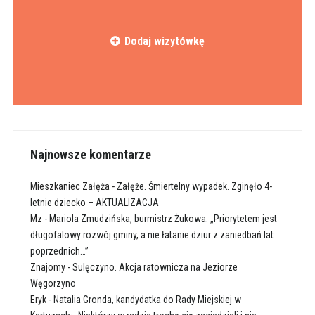
Dodaj wizytówkę
Najnowsze komentarze
Mieszkaniec Załęża
-
Załęże. Śmiertelny wypadek. Zginęło 4-
letnie dziecko – AKTUALIZACJA
Mz
-
Mariola Zmudzińska, burmistrz Żukowa: „Priorytetem jest
długofalowy rozwój gminy, a nie łatanie dziur z zaniedbań lat
poprzednich…”
Znajomy
-
Sulęczyno. Akcja ratownicza na Jeziorze
Węgorzyno
Eryk
-
Natalia Gronda, kandydatka do Rady Miejskiej w