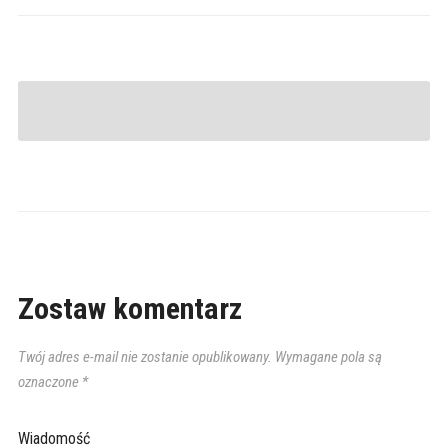
Zostaw komentarz
Twój adres e-mail nie zostanie opublikowany.
Wymagane pola są
oznaczone
*
Wiadomość