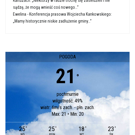
Kartuzach: „Niektórzy w radzie trochę się zasiedzieli i nie
sądzę, że mogą wnieść coś nowego…”
Ewelina
-
Konferencja prasowa Wojciecha Kankowskiego:
„Mamy historycznie niskie zadłużenie gminy…”
POGODA
21
°
pochmurnie
wilgotność: 49%
wiatr: 6m/s zach. - płn. zach.
Max: 21 • Min: 20
25
25
18
23
°
°
°
°
ND
PON
WT
ŚR