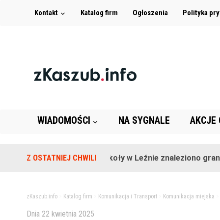
Kontakt
Katalog firm
Ogłoszenia
Polityka pr
WIADOMOŚCI
NA SYGNALE
AKCJE
Z OSTATNIEJ CHWILI
Na terenie szkoły w Leźnie znaleziono granat!
zKaszub.info
>
Katalog firm
>
Komunikacja i Transport
>
Komunikacja miejska
Dnia
22 kwietnia 2025