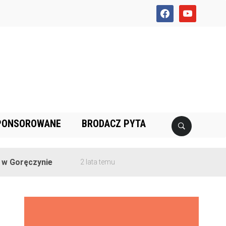
facebook
youtube
PONSOROWANE
BRODACZ PYTA
Goręczynie
2 lata temu