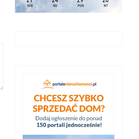
21
24
29
20
SOB
ND
PON
WT