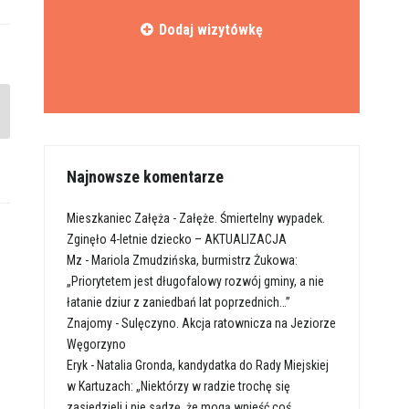
Dodaj wizytówkę
Najnowsze komentarze
Mieszkaniec Załęża
-
Załęże. Śmiertelny wypadek.
Zginęło 4-letnie dziecko – AKTUALIZACJA
Mz
-
Mariola Zmudzińska, burmistrz Żukowa:
„Priorytetem jest długofalowy rozwój gminy, a nie
łatanie dziur z zaniedbań lat poprzednich…”
Znajomy
-
Sulęczyno. Akcja ratownicza na Jeziorze
Węgorzyno
Eryk
-
Natalia Gronda, kandydatka do Rady Miejskiej
w Kartuzach: „Niektórzy w radzie trochę się
zasiedzieli i nie sądzę, że mogą wnieść coś