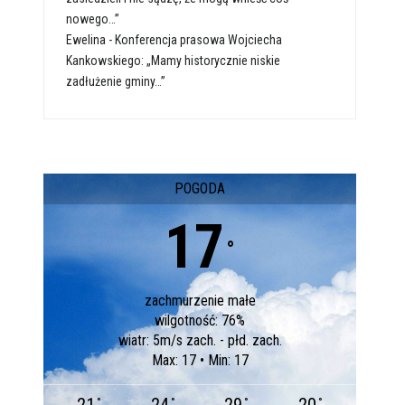
nowego…”
Ewelina
-
Konferencja prasowa Wojciecha
Kankowskiego: „Mamy historycznie niskie
zadłużenie gminy…”
POGODA
17
°
zachmurzenie małe
wilgotność: 76%
wiatr: 5m/s zach. - płd. zach.
Max: 17 • Min: 17
°
°
°
°