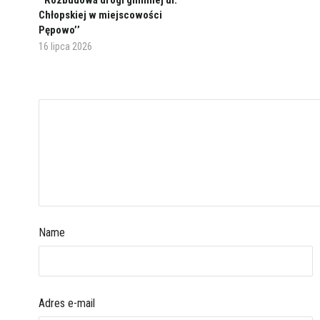
’’Rozbudowa drogi gminnej ul.
Chłopskiej w miejscowości
Pępowo’’
16 lipca 2026
Name
Adres e-mail