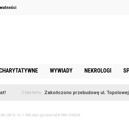
ywatności
 CHARYTATYWNE
WYWIADY
NEKROLOGI
S
Zakończono przebudowę ul. Topolowej w 
2 lata temu
>
CAS 28578–16–7 PMK ethyl glycidate NEW PMK POWDER
>