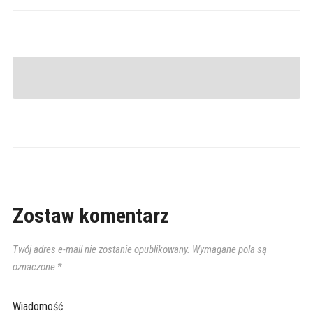
Zostaw komentarz
Twój adres e-mail nie zostanie opublikowany.
Wymagane pola są
oznaczone
*
Wiadomość