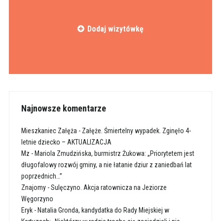
Dodaj wizytówkę
Najnowsze komentarze
Mieszkaniec Załęża
-
Załęże. Śmiertelny wypadek. Zginęło 4-
letnie dziecko – AKTUALIZACJA
Mz
-
Mariola Zmudzińska, burmistrz Żukowa: „Priorytetem jest
długofalowy rozwój gminy, a nie łatanie dziur z zaniedbań lat
poprzednich…”
Znajomy
-
Sulęczyno. Akcja ratownicza na Jeziorze
Węgorzyno
Eryk
-
Natalia Gronda, kandydatka do Rady Miejskiej w