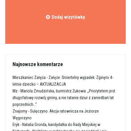
Dodaj wizytówkę
Najnowsze komentarze
Mieszkaniec Załęża
-
Załęże. Śmiertelny wypadek. Zginęło 4-
letnie dziecko – AKTUALIZACJA
Mz
-
Mariola Zmudzińska, burmistrz Żukowa: „Priorytetem jest
długofalowy rozwój gminy, a nie łatanie dziur z zaniedbań lat
poprzednich…”
Znajomy
-
Sulęczyno. Akcja ratownicza na Jeziorze
Węgorzyno
Eryk
-
Natalia Gronda, kandydatka do Rady Miejskiej w