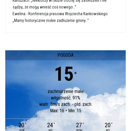
Kartuzach: „Niektórzy w radzie trochę się zasiedzieli i nie
sądzę, że mogą wnieść coś nowego…”
Ewelina
-
Konferencja prasowa Wojciecha Kankowskiego:
„Mamy historycznie niskie zadłużenie gminy…”
POGODA
15
°
zachmurzenie małe
wilgotność: 91%
wiatr: 5m/s zach. - płd. zach.
Max: 16 • Min: 15
20
24
27
20
°
°
°
°
SOB
ND
PON
WT