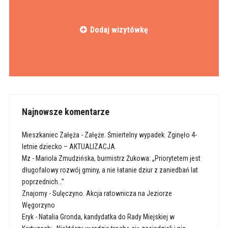
Dodaj wizytówkę
Najnowsze komentarze
Mieszkaniec Załęża
-
Załęże. Śmiertelny wypadek. Zginęło 4-
letnie dziecko – AKTUALIZACJA
Mz
-
Mariola Zmudzińska, burmistrz Żukowa: „Priorytetem jest
długofalowy rozwój gminy, a nie łatanie dziur z zaniedbań lat
poprzednich…”
Znajomy
-
Sulęczyno. Akcja ratownicza na Jeziorze
Węgorzyno
Eryk
-
Natalia Gronda, kandydatka do Rady Miejskiej w