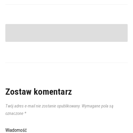
Zostaw komentarz
Twój adres e-mail nie zostanie opublikowany.
Wymagane pola są
oznaczone
*
Wiadomość