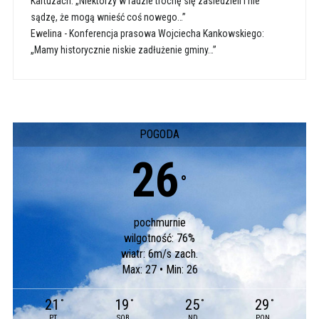
Kartuzach: „Niektórzy w radzie trochę się zasiedzieli i nie
sądzę, że mogą wnieść coś nowego…”
Ewelina
-
Konferencja prasowa Wojciecha Kankowskiego:
„Mamy historycznie niskie zadłużenie gminy…”
POGODA
26
°
pochmurnie
wilgotność: 76%
wiatr: 6m/s zach.
Max: 27 • Min: 26
21
19
25
29
°
°
°
°
PT
SOB
ND
PON