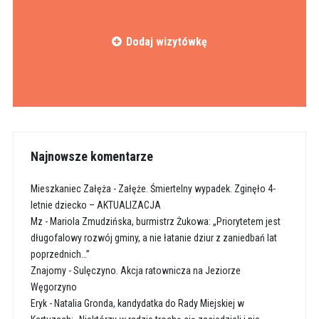
Dodaj wizytówkę
Najnowsze komentarze
Mieszkaniec Załęża
-
Załęże. Śmiertelny wypadek. Zginęło 4-
letnie dziecko – AKTUALIZACJA
Mz
-
Mariola Zmudzińska, burmistrz Żukowa: „Priorytetem jest
długofalowy rozwój gminy, a nie łatanie dziur z zaniedbań lat
poprzednich…”
Znajomy
-
Sulęczyno. Akcja ratownicza na Jeziorze
Węgorzyno
Eryk
-
Natalia Gronda, kandydatka do Rady Miejskiej w