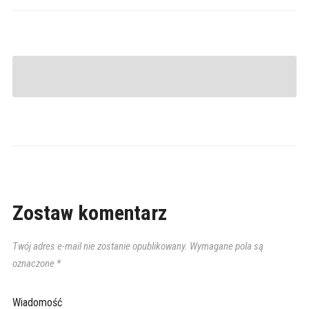
Zostaw komentarz
Twój adres e-mail nie zostanie opublikowany.
Wymagane pola są
oznaczone
*
Wiadomość