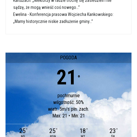
Kartuzach: „Niektórzy w radzie trochę się zasiedzieli i nie
sądzę, że mogą wnieść coś nowego…”
Ewelina
-
Konferencja prasowa Wojciecha Kankowskiego:
„Mamy historycznie niskie zadłużenie gminy…”
POGODA
21
°
pochmurnie
wilgotność: 50%
wiatr: 5m/s płn. zach.
Max: 21 • Min: 21
25
25
18
23
°
°
°
°
ND
PON
WT
ŚR