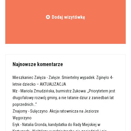
Dodaj wizytówkę
Najnowsze komentarze
Mieszkaniec Załęża
-
Załęże. Śmiertelny wypadek. Zginęło 4-
letnie dziecko – AKTUALIZACJA
Mz
-
Mariola Zmudzińska, burmistrz Żukowa: „Priorytetem jest
długofalowy rozwój gminy, a nie łatanie dziur z zaniedbań lat
poprzednich…”
Znajomy
-
Sulęczyno. Akcja ratownicza na Jeziorze
Węgorzyno
Eryk
-
Natalia Gronda, kandydatka do Rady Miejskiej w