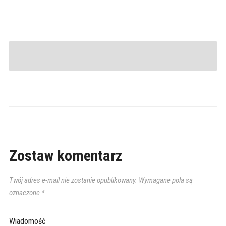
Zostaw komentarz
Twój adres e-mail nie zostanie opublikowany.
Wymagane pola są
oznaczone
*
Wiadomość