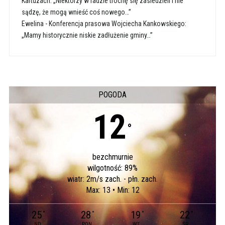
Kartuzach: „Niektórzy w radzie trochę się zasiedzieli i nie
sądzę, że mogą wnieść coś nowego…”
Ewelina
-
Konferencja prasowa Wojciecha Kankowskiego:
„Mamy historycznie niskie zadłużenie gminy…”
POGODA
12
°
bezchmurnie
wilgotność: 89%
wiatr: 2m/s zach. - płn. zach.
Max: 13 • Min: 12
25
28
19
22
°
°
°
°
ND
PON
WT
ŚR