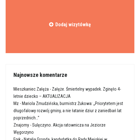
Dodaj wizytówkę
Najnowsze komentarze
Mieszkaniec Załęża
-
Załęże. Śmiertelny wypadek. Zginęło 4-
letnie dziecko – AKTUALIZACJA
Mz
-
Mariola Zmudzińska, burmistrz Żukowa: „Priorytetem jest
długofalowy rozwój gminy, a nie łatanie dziur z zaniedbań lat
poprzednich…”
Znajomy
-
Sulęczyno. Akcja ratownicza na Jeziorze
Węgorzyno
Eryk
-
Natalia Gronda, kandydatka do Rady Miejskiej w