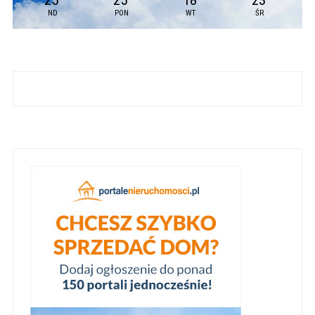
25
25
18
23
ND
PON
WT
ŚR