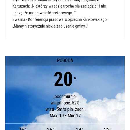
Kartuzach: „Niektórzy w radzie trochę się zasiedzieli i nie
sądzę, że mogą wnieść coś nowego…”
Ewelina
-
Konferencja prasowa Wojciecha Kankowskiego:
„Mamy historycznie niskie zadłużenie gminy…”
POGODA
20
°
pochmurnie
wilgotność: 52%
wiatr: 5m/s płn. zach.
Max: 19 • Min: 17
°
°
°
°