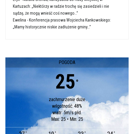
Kartuzach: „Niektórzy w radzie trochę się zasiedzieli i nie
sądzę, że mogą wnieść coś nowego…”
Ewelina
-
Konferencja prasowa Wojciecha Kankowskiego:
„Mamy historycznie niskie zadłużenie gminy…”
POGODA
25
°
zachmurzenie duże
wilgotność: 48%
wiatr: 5m/s płd.
Max: 25 • Min: 25
°
°
°
°