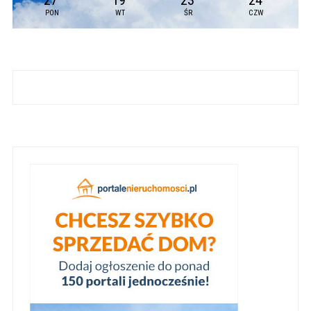
27
19
23
24
PON
WT
ŚR
CZW