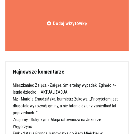
Dodaj wizytówkę
Najnowsze komentarze
Mieszkaniec Załęża
-
Załęże. Śmiertelny wypadek. Zginęło 4-
letnie dziecko – AKTUALIZACJA
Mz
-
Mariola Zmudzińska, burmistrz Żukowa: „Priorytetem jest
długofalowy rozwój gminy, a nie łatanie dziur z zaniedbań lat
poprzednich…”
Znajomy
-
Sulęczyno. Akcja ratownicza na Jeziorze
Węgorzyno
Eryk
-
Natalia Gronda, kandydatka do Rady Miejskiej w