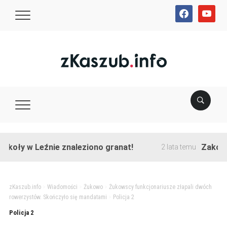
facebook
youtube
koły w Leźnie znaleziono granat!
Zakończo
2 lata temu
zKaszub.info
>
Wiadomości
>
Żukowo
>
Żukowscy funkcjonariusze złapali dwóch
rowerzystów. Skończyło się mandatami
>
Policja 2
Policja 2