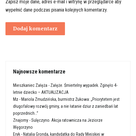
Zapisz moje dane, adres e-mail i witrynę w przeglądarce aby
wypełnić dane podczas pisania kolejnych komentarzy.
Najnowsze komentarze
Mieszkaniec Załęża
-
Załęże. Śmiertelny wypadek. Zginęło 4-
letnie dziecko – AKTUALIZACJA
Mz
-
Mariola Zmudzińska, burmistrz Żukowa: „Priorytetem jest
długofalowy rozwój gminy, a nie łatanie dziur z zaniedbań lat
poprzednich…”
Znajomy
-
Sulęczyno. Akcja ratownicza na Jeziorze
Węgorzyno
Eryk
-
Natalia Gronda, kandydatka do Rady Miejskiej w