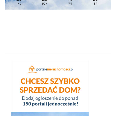
ND
PON
WT
ŚR