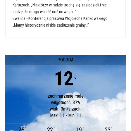
Kartuzach: „Niektórzy w radzie trochę się zasiedzieli i nie
sądzę, że mogą wnieść coś nowego…”
Ewelina
-
Konferencja prasowa Wojciecha Kankowskiego:
„Mamy historycznie niskie zadłużenie gminy…”
POGODA
12
°
zachmurzenie małe
wilgotność: 87%
wiatr: 3m/s zach.
Max: 11 • Min: 11
25
22
19
23
°
°
°
°