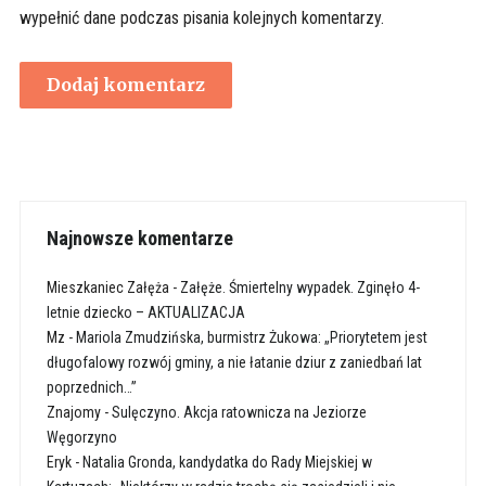
wypełnić dane podczas pisania kolejnych komentarzy.
Najnowsze komentarze
Mieszkaniec Załęża
-
Załęże. Śmiertelny wypadek. Zginęło 4-
letnie dziecko – AKTUALIZACJA
Mz
-
Mariola Zmudzińska, burmistrz Żukowa: „Priorytetem jest
długofalowy rozwój gminy, a nie łatanie dziur z zaniedbań lat
poprzednich…”
Znajomy
-
Sulęczyno. Akcja ratownicza na Jeziorze
Węgorzyno
Eryk
-
Natalia Gronda, kandydatka do Rady Miejskiej w