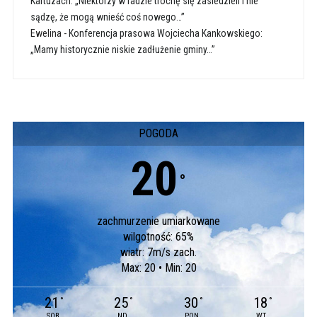
Kartuzach: „Niektórzy w radzie trochę się zasiedzieli i nie
sądzę, że mogą wnieść coś nowego…”
Ewelina
-
Konferencja prasowa Wojciecha Kankowskiego:
„Mamy historycznie niskie zadłużenie gminy…”
POGODA
20
°
zachmurzenie umiarkowane
wilgotność: 65%
wiatr: 7m/s zach.
Max: 20 • Min: 20
21
25
30
18
°
°
°
°
SOB
ND
PON
WT