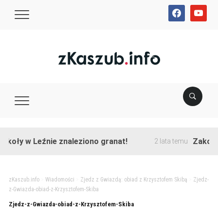
facebook
youtube
oły w Leźnie znaleziono granat!
Zakończon
2 lata temu
zKaszub.info
>
Wiadomości
>
Zjedz z Gwiazdą: obiad z Krzysztofem Skibą
>
Zjedz-
z-Gwiazda-obiad-z-Krzysztofem-Skiba
Zjedz-z-Gwiazda-obiad-z-Krzysztofem-Skiba