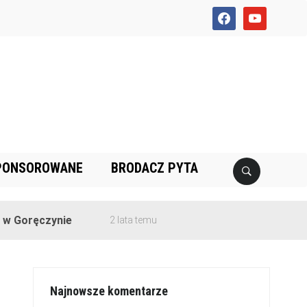
facebook
youtube
PONSOROWANE
BRODACZ PYTA
czynie
2 lata temu
Najnowsze komentarze