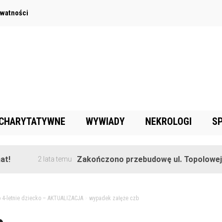
ywatności
 CHARYTATYWNE
WYWIADY
NEKROLOGI
S
Zakończono przebudowę ul. Topolowej w Gorę
2 lata temu
o 4-letnie dziecko – AKTUALIZACJA
>
wypadek załęże czb