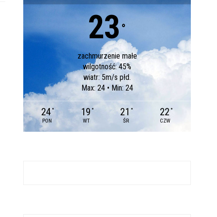
23
°
zachmurzenie małe
wilgotność: 45%
wiatr: 5m/s płd.
Max: 24 • Min: 24
24
19
21
22
°
°
°
°
PON
WT
ŚR
CZW