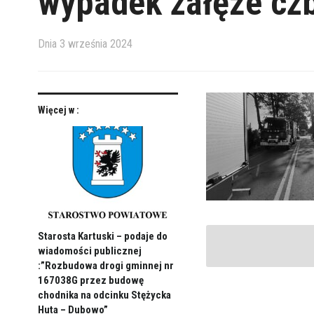
wypadek załęże cz
Dnia
3 września 2024
Więcej w :
Starosta Kartuski – podaje do
wiadomości publicznej
:”Rozbudowa drogi gminnej nr
167038G przez budowę
chodnika na odcinku Stężycka
Huta – Dubowo”