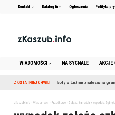
Kontakt
Katalog firm
Ogłoszenia
Polityka pr
WIADOMOŚCI
NA SYGNALE
AKCJE
Z OSTATNIEJ CHWILI
Na terenie szkoły w Leźnie znaleziono granat!
zKaszub.info
>
Wiadomości
>
Przodkowo
>
Załęże. Śmiertelny wypadek. Zginęł