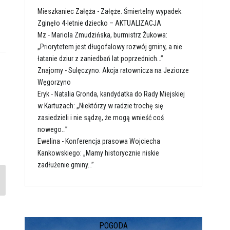
Mieszkaniec Załęża
-
Załęże. Śmiertelny wypadek.
Zginęło 4-letnie dziecko – AKTUALIZACJA
Mz
-
Mariola Zmudzińska, burmistrz Żukowa:
„Priorytetem jest długofalowy rozwój gminy, a nie
łatanie dziur z zaniedbań lat poprzednich…”
Znajomy
-
Sulęczyno. Akcja ratownicza na Jeziorze
Węgorzyno
Eryk
-
Natalia Gronda, kandydatka do Rady Miejskiej
w Kartuzach: „Niektórzy w radzie trochę się
zasiedzieli i nie sądzę, że mogą wnieść coś
nowego…”
Ewelina
-
Konferencja prasowa Wojciecha
Kankowskiego: „Mamy historycznie niskie
zadłużenie gminy…”
POGODA