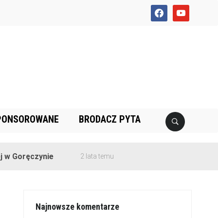
facebook
youtube
PONSOROWANE
BRODACZ PYTA
ęczynie
2 lata temu
Najnowsze komentarze