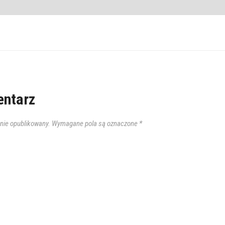
ntarz
anie opublikowany.
Wymagane pola są oznaczone
*