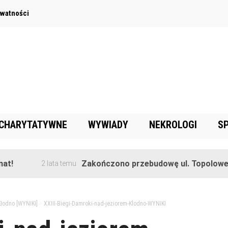
ywatności
 CHARYTATYWNE
WYWIADY
NEKROLOGI
S
Zakończono przebudowę ul. Topolowej w Gor
2 lata temu
Kłodno [WYNIKI]
>
XXIII-Biegi-Damroki-nad-jeziorem-Klodno-WYNIKI