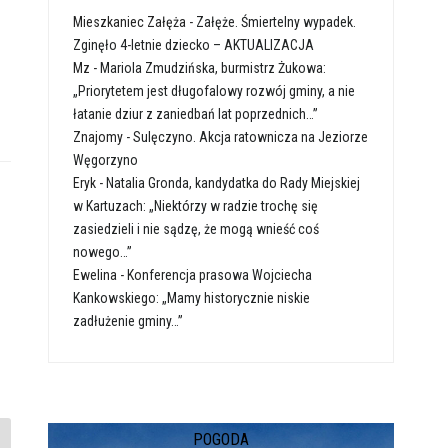
Mieszkaniec Załęża
-
Załęże. Śmiertelny wypadek.
Zginęło 4-letnie dziecko – AKTUALIZACJA
Mz
-
Mariola Zmudzińska, burmistrz Żukowa:
„Priorytetem jest długofalowy rozwój gminy, a nie
łatanie dziur z zaniedbań lat poprzednich…”
Znajomy
-
Sulęczyno. Akcja ratownicza na Jeziorze
Węgorzyno
Eryk
-
Natalia Gronda, kandydatka do Rady Miejskiej
w Kartuzach: „Niektórzy w radzie trochę się
zasiedzieli i nie sądzę, że mogą wnieść coś
nowego…”
Ewelina
-
Konferencja prasowa Wojciecha
Kankowskiego: „Mamy historycznie niskie
zadłużenie gminy…”
POGODA