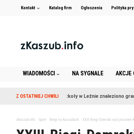
Kontakt
Katalog firm
Ogłoszenia
Polityka pr
WIADOMOŚCI
NA SYGNALE
AKCJE
Z OSTATNIEJ CHWILI
Na terenie szkoły w Leźnie znaleziono granat!
zKaszub.info
>
Sport
>
Biegi na Kaszubach
>
XXIII Biegi Damroki nad jeziorem 