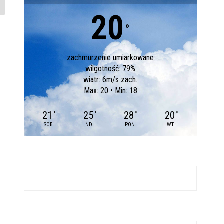
20
°
zachmurzenie umiarkowane
wilgotność: 79%
wiatr: 6m/s zach.
Max: 20 • Min: 18
21
25
28
20
°
°
°
°
SOB
ND
PON
WT