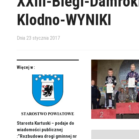
XXIII-Biegi-Damrok
Klodno-WYNIKI
Dnia
23 stycznia 2017
Więcej w :
Starosta Kartuski – podaje do
wiadomości publicznej
:”Rozbudowa drogi gminnej nr