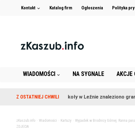
Kontakt
Katalog firm
Ogłoszenia
Polityka pr
WIADOMOŚCI
NA SYGNALE
AKCJE
Z OSTATNIEJ CHWILI
Na terenie szkoły w Leźnie znaleziono granat!
zKaszub.info
>
Wiadomości
>
Kartuzy
>
Wypadek w Brodnicy Górnej. Ranna pas
ZDJECIA