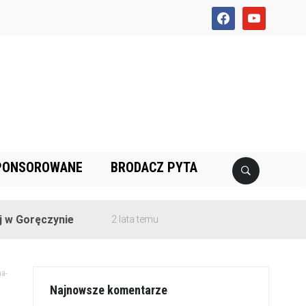
facebook
youtube
PONSOROWANE
BRODACZ PYTA
Goręczynie
2 lata temu
a-
Najnowsze komentarze