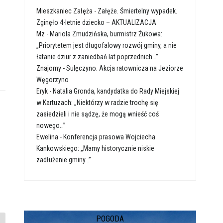
Mieszkaniec Załęża
-
Załęże. Śmiertelny wypadek.
Zginęło 4-letnie dziecko – AKTUALIZACJA
Mz
-
Mariola Zmudzińska, burmistrz Żukowa:
„Priorytetem jest długofalowy rozwój gminy, a nie
łatanie dziur z zaniedbań lat poprzednich…”
Znajomy
-
Sulęczyno. Akcja ratownicza na Jeziorze
Węgorzyno
Eryk
-
Natalia Gronda, kandydatka do Rady Miejskiej
w Kartuzach: „Niektórzy w radzie trochę się
zasiedzieli i nie sądzę, że mogą wnieść coś
nowego…”
Ewelina
-
Konferencja prasowa Wojciecha
Kankowskiego: „Mamy historycznie niskie
zadłużenie gminy…”
POGODA