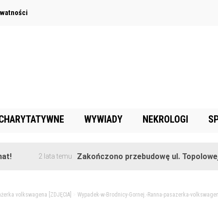
ywatności
 CHARYTATYWNE
WYWIADY
NEKROLOGI
S
Zakończono przebudowę ul. Topolowej w 
2 lata temu
ażerka volkswagena [ZDJĘCIA]
>
Wypadek-w-Brodnicy-Gornej.-Ranna-pasazerka-volkswagen