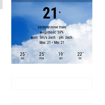
21
°
zachmurzenie małe
wilgotność: 59%
wiatr: 5m/s zach. - płn. zach.
Max: 21 • Min: 21
25
25
19
22
°
°
°
°
ND
PON
WT
ŚR