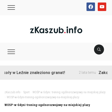
facebook
youtube
oły w Leźnie znaleziono granat!
Zakończon
2 lata temu
zKaszub.info
>
Sport
>
WOŚP w Gdyni: trening ogólnorozwojowy na miejskiej plaży
>
WOSP-w-Gdyni-trening-ogolnorozwojowy-na-miejskiej-plazy
WOSP-w-Gdyni-trening-ogolnorozwojowy-na-miejskiej-plazy