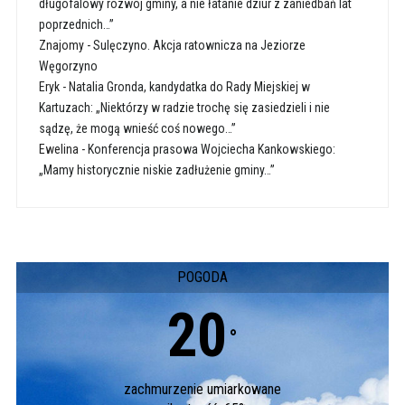
długofalowy rozwój gminy, a nie łatanie dziur z zaniedbań lat
poprzednich…”
Znajomy
-
Sulęczyno. Akcja ratownicza na Jeziorze
Węgorzyno
Eryk
-
Natalia Gronda, kandydatka do Rady Miejskiej w
Kartuzach: „Niektórzy w radzie trochę się zasiedzieli i nie
sądzę, że mogą wnieść coś nowego…”
Ewelina
-
Konferencja prasowa Wojciecha Kankowskiego:
„Mamy historycznie niskie zadłużenie gminy…”
POGODA
20
°
zachmurzenie umiarkowane