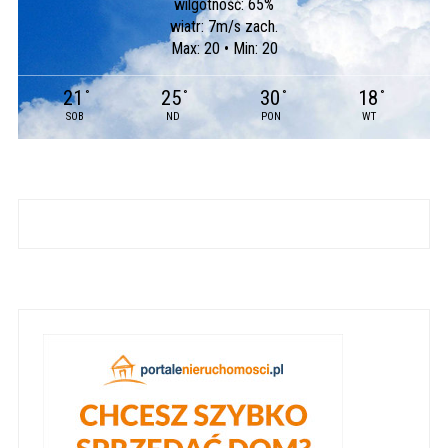
wilgotność: 65%
wiatr: 7m/s zach.
Max: 20 • Min: 20
21
25
30
18
°
°
°
°
SOB
ND
PON
WT