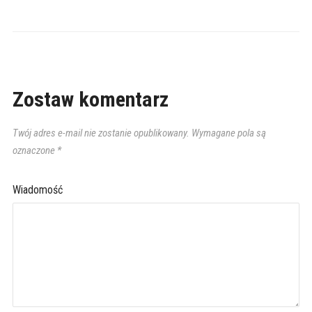
Zostaw komentarz
Twój adres e-mail nie zostanie opublikowany.
Wymagane pola są
oznaczone
*
Wiadomość