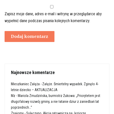
Zapisz moje dane, adres e-mail i witrynę w przeglądarce aby
wypełnić dane podczas pisania kolejnych komentarzy.
Najnowsze komentarze
Mieszkaniec Załęża
-
Załęże. Śmiertelny wypadek. Zginęło 4-
letnie dziecko – AKTUALIZACJA
Mz
-
Mariola Zmudzińska, burmistrz Żukowa: „Priorytetem jest
długofalowy rozwój gminy, a nie łatanie dziur z zaniedbań lat
poprzednich…”
Znajomy
-
Sulęczyno. Akcja ratownicza na Jeziorze