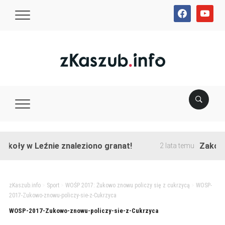
facebook
youtube
koły w Leźnie znaleziono granat!
Zakończo
2 lata temu
zKaszub.info
>
Sport
>
WOŚP 2017: Żukowo znowu policzy się z cukrzycą
>
WOSP-
2017-Zukowo-znowu-policzy-sie-z-Cukrzyca
WOSP-2017-Zukowo-znowu-policzy-sie-z-Cukrzyca