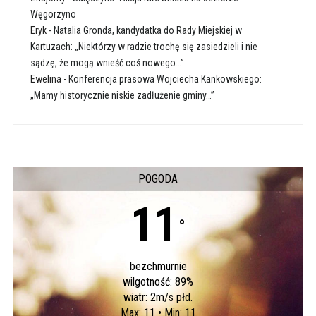
Węgorzyno
Eryk
-
Natalia Gronda, kandydatka do Rady Miejskiej w
Kartuzach: „Niektórzy w radzie trochę się zasiedzieli i nie
sądzę, że mogą wnieść coś nowego…”
Ewelina
-
Konferencja prasowa Wojciecha Kankowskiego:
„Mamy historycznie niskie zadłużenie gminy…”
POGODA
11
°
bezchmurnie
wilgotność: 89%
wiatr: 2m/s płd.
Max: 11 • Min: 11