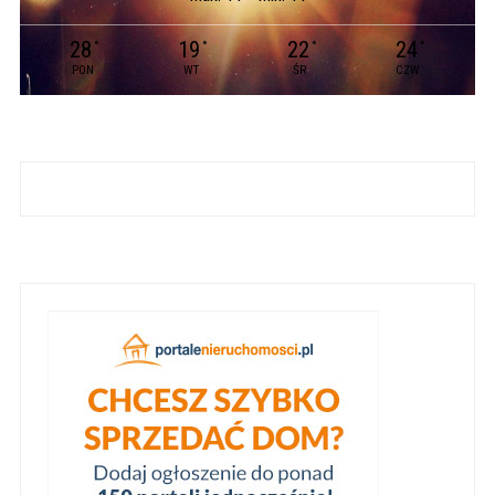
28
19
22
24
°
°
°
°
PON
WT
ŚR
CZW