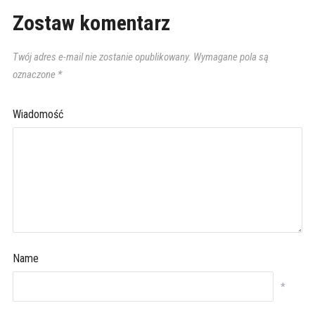
Zostaw komentarz
Twój adres e-mail nie zostanie opublikowany.
Wymagane pola są
oznaczone
*
Wiadomość
Name
*