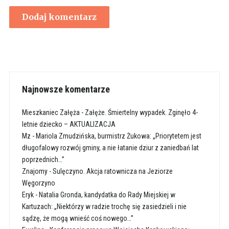
Najnowsze komentarze
Mieszkaniec Załęża
-
Załęże. Śmiertelny wypadek. Zginęło 4-
letnie dziecko – AKTUALIZACJA
Mz
-
Mariola Zmudzińska, burmistrz Żukowa: „Priorytetem jest
długofalowy rozwój gminy, a nie łatanie dziur z zaniedbań lat
poprzednich…”
Znajomy
-
Sulęczyno. Akcja ratownicza na Jeziorze
Węgorzyno
Eryk
-
Natalia Gronda, kandydatka do Rady Miejskiej w
Kartuzach: „Niektórzy w radzie trochę się zasiedzieli i nie
sądzę, że mogą wnieść coś nowego…”