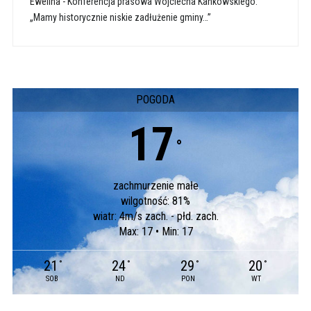
Ewelina
-
Konferencja prasowa Wojciecha Kankowskiego:
„Mamy historycznie niskie zadłużenie gminy…”
POGODA
17
°
zachmurzenie małe
wilgotność: 81%
wiatr: 4m/s zach. - płd. zach.
Max: 17 • Min: 17
21
24
29
20
°
°
°
°
SOB
ND
PON
WT