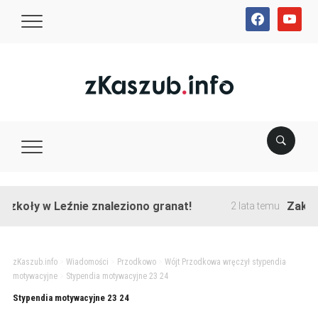
facebook
youtube
zkoły w Leźnie znaleziono granat!
Zakończo
2 lata temu
zKaszub.info
>
Wiadomości
>
Przodkowo
>
Wójt Przodkowa wręczył stypendia
motywacyjne
>
Stypendia motywacyjne 23 24
Stypendia motywacyjne 23 24