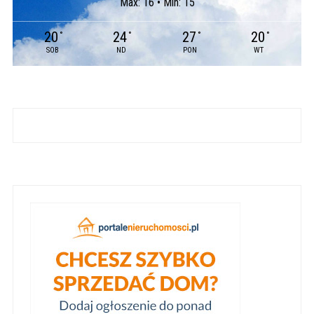
Max: 16 • Min: 15
20
24
27
20
°
°
°
°
SOB
ND
PON
WT