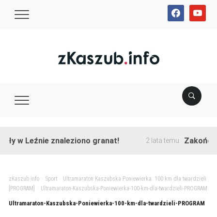
facebook
youtube
ły w Leźnie znaleziono granat!
Zakończono
2 lata temu
zKaszub.info
>
Sport
>
Ultramaraton Kaszubska Poniewierka: 100 km dla twardzieli
[PROGRAM]
>
Ultramaraton-Kaszubska-Poniewierka-100-km-dla-twardzieli-PROGRAM
Ultramaraton-Kaszubska-Poniewierka-100-km-dla-twardzieli-PROGRAM