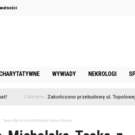
ywatności
 CHARYTATYWNE
WYWIADY
NEKROLOGI
S
Zakończono przebudowę ul. Topolowej w Gor
2 lata temu
>
Twoj-soltys-Urszula-Michalska-Teska-z-Banina