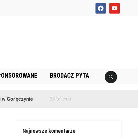
facebook
youtube
PONSOROWANE
BRODACZ PYTA
ęczynie
2 lata temu
Najnowsze komentarze