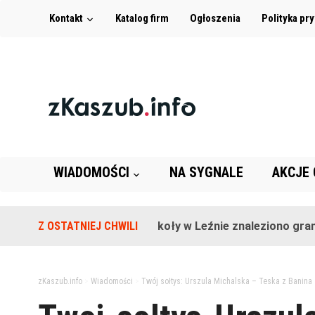
Kontakt
Katalog firm
Ogłoszenia
Polityka pr
WIADOMOŚCI
NA SYGNALE
AKCJE
Z OSTATNIEJ CHWILI
Na terenie szkoły w Leźnie znaleziono granat!
zKaszub.info
>
Wiadomości
>
Twój sołtys: Urszula Michalska – Teska z Banina