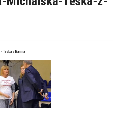
a-Michalska-Teska-z-
 – Teska z Banina