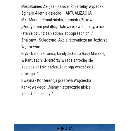
Mieszkaniec Załęża
-
Załęże. Śmiertelny wypadek.
Zginęło 4-letnie dziecko – AKTUALIZACJA
Mz
-
Mariola Zmudzińska, burmistrz Żukowa:
„Priorytetem jest długofalowy rozwój gminy, a nie
łatanie dziur z zaniedbań lat poprzednich…”
Znajomy
-
Sulęczyno. Akcja ratownicza na Jeziorze
Węgorzyno
Eryk
-
Natalia Gronda, kandydatka do Rady Miejskiej
w Kartuzach: „Niektórzy w radzie trochę się
zasiedzieli i nie sądzę, że mogą wnieść coś
nowego…”
Ewelina
-
Konferencja prasowa Wojciecha
Kankowskiego: „Mamy historycznie niskie
zadłużenie gminy…”
POGODA