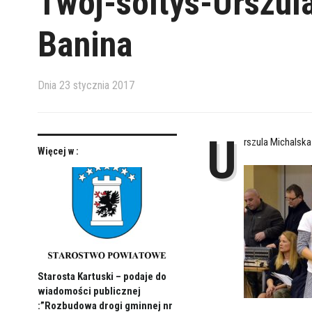
Twoj-soltys-Urszul
Banina
Dnia
23 stycznia 2017
U
rszula Michalska
Więcej w :
Starosta Kartuski – podaje do
wiadomości publicznej
:”Rozbudowa drogi gminnej nr