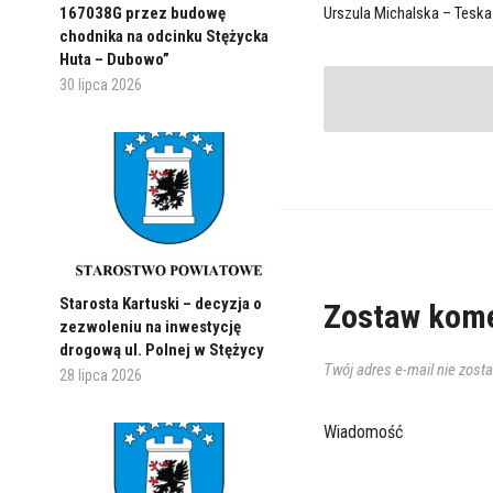
167038G przez budowę
Urszula Michalska – Teska
chodnika na odcinku Stężycka
Huta – Dubowo”
30 lipca 2026
Starosta Kartuski – decyzja o
Zostaw kome
zezwoleniu na inwestycję
drogową ul. Polnej w Stężycy
Twój adres e-mail nie zost
28 lipca 2026
Wiadomość