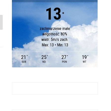
13
°
zachmurzenie małe
wilgotność: 80%
wiatr: 5m/s zach.
Max: 13 • Min: 13
21
25
27
19
°
°
°
°
SOB
ND
PON
WT