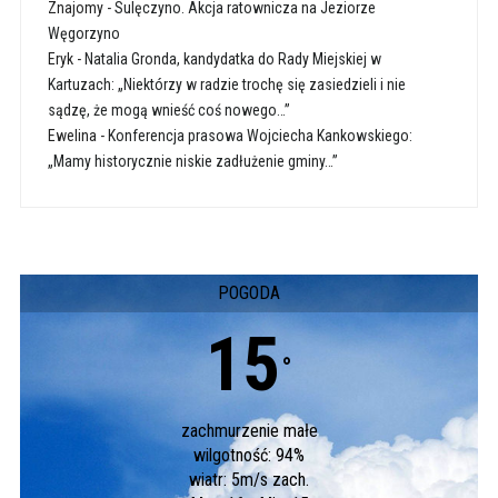
Znajomy
-
Sulęczyno. Akcja ratownicza na Jeziorze
Węgorzyno
Eryk
-
Natalia Gronda, kandydatka do Rady Miejskiej w
Kartuzach: „Niektórzy w radzie trochę się zasiedzieli i nie
sądzę, że mogą wnieść coś nowego…”
Ewelina
-
Konferencja prasowa Wojciecha Kankowskiego:
„Mamy historycznie niskie zadłużenie gminy…”
POGODA
15
°
zachmurzenie małe
wilgotność: 94%
wiatr: 5m/s zach.