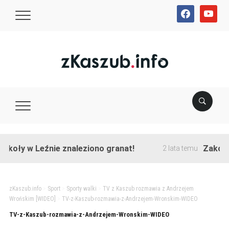
facebook
youtube
koły w Leźnie znaleziono granat!
Zakończo
2 lata temu
zKaszub.info
>
Sport
>
Sporty walki
>
TV z Kaszub rozmawia z Andrzejem
Wrońskim [WIDEO]
>
TV-z-Kaszub-rozmawia-z-Andrzejem-Wronskim-WIDEO
TV-z-Kaszub-rozmawia-z-Andrzejem-Wronskim-WIDEO