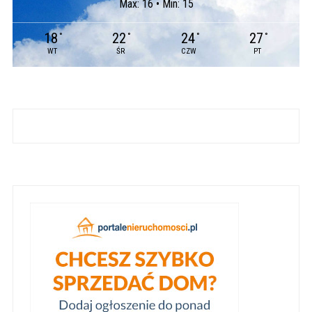
Max: 16 • Min: 15
18
22
24
27
°
°
°
°
WT
ŚR
CZW
PT