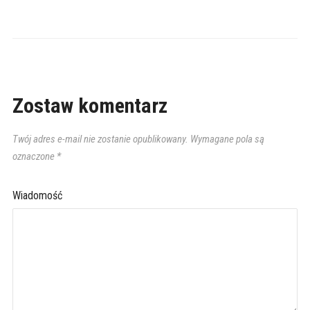
Zostaw komentarz
Twój adres e-mail nie zostanie opublikowany.
Wymagane pola są
oznaczone
*
Wiadomość