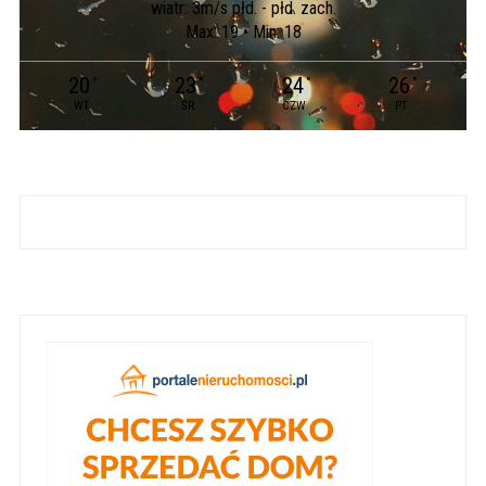
wiatr: 3m/s płd. - płd. zach.
Max: 19 • Min: 18
20
23
24
26
°
°
°
°
WT
ŚR
CZW
PT