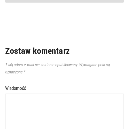
Zostaw komentarz
Twój adres e-mail nie zostanie opublikowany.
Wymagane pola są
oznaczone
*
Wiadomość