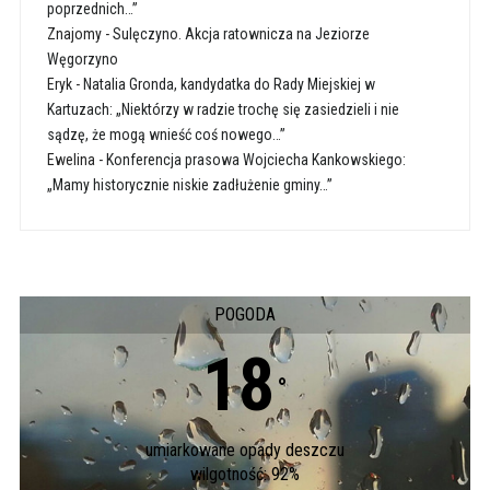
poprzednich…”
Znajomy
-
Sulęczyno. Akcja ratownicza na Jeziorze
Węgorzyno
Eryk
-
Natalia Gronda, kandydatka do Rady Miejskiej w
Kartuzach: „Niektórzy w radzie trochę się zasiedzieli i nie
sądzę, że mogą wnieść coś nowego…”
Ewelina
-
Konferencja prasowa Wojciecha Kankowskiego:
„Mamy historycznie niskie zadłużenie gminy…”
POGODA
18
°
umiarkowane opady deszczu
wilgotność: 92%