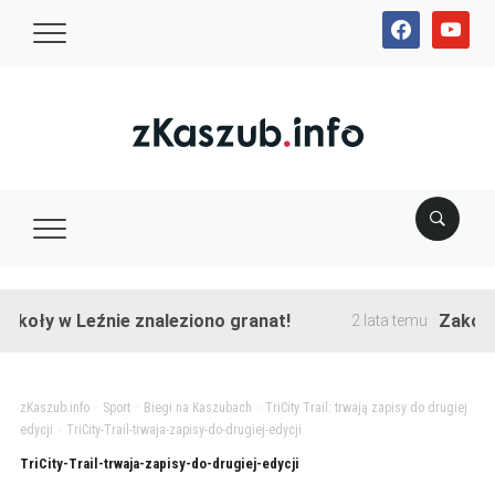
facebook
youtube
koły w Leźnie znaleziono granat!
Zakończo
2 lata temu
zKaszub.info
>
Sport
>
Biegi na Kaszubach
>
TriCity Trail: trwają zapisy do drugiej
edycji
>
TriCity-Trail-trwaja-zapisy-do-drugiej-edycji
TriCity-Trail-trwaja-zapisy-do-drugiej-edycji