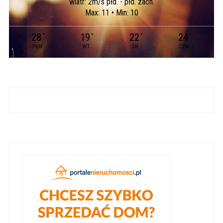
wiatr: 2m/s płd. - płd. zach.
Max: 11 • Min: 10
28
19
22
24
°
°
°
°
PON
WT
ŚR
CZW