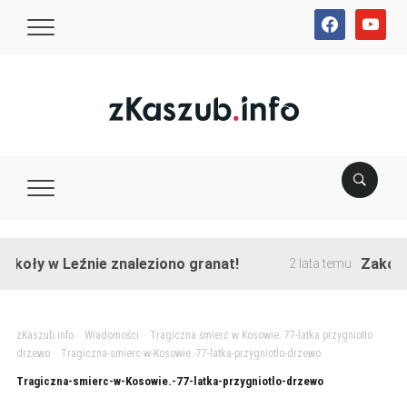
facebook
youtube
koły w Leźnie znaleziono granat!
Zakończo
2 lata temu
zKaszub.info
>
Wiadomości
>
Tragiczna śmierć w Kosowie. 77-latka przygniotło
drzewo
>
Tragiczna-smierc-w-Kosowie.-77-latka-przygniotlo-drzewo
Tragiczna-smierc-w-Kosowie.-77-latka-przygniotlo-drzewo