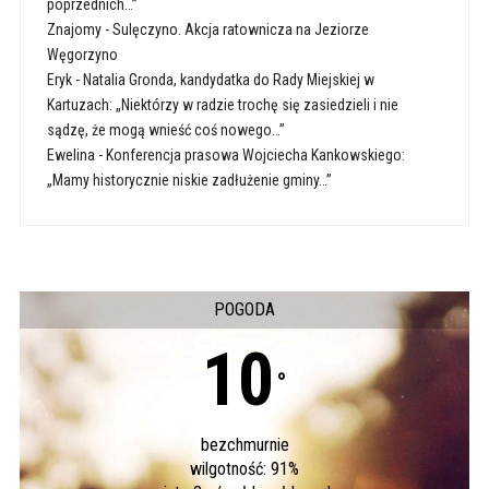
poprzednich…”
Znajomy
-
Sulęczyno. Akcja ratownicza na Jeziorze
Węgorzyno
Eryk
-
Natalia Gronda, kandydatka do Rady Miejskiej w
Kartuzach: „Niektórzy w radzie trochę się zasiedzieli i nie
sądzę, że mogą wnieść coś nowego…”
Ewelina
-
Konferencja prasowa Wojciecha Kankowskiego:
„Mamy historycznie niskie zadłużenie gminy…”
POGODA
10
°
bezchmurnie
wilgotność: 91%