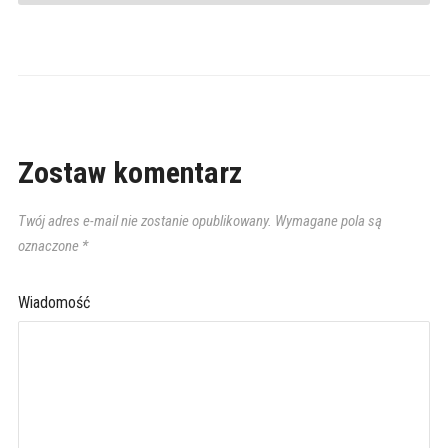
Zostaw komentarz
Twój adres e-mail nie zostanie opublikowany.
Wymagane pola są
oznaczone
*
Wiadomość