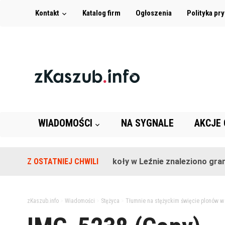
Kontakt
Katalog firm
Ogłoszenia
Polityka pr
WIADOMOŚCI
NA SYGNALE
AKCJE
Z OSTATNIEJ CHWILI
Na terenie szkoły w Leźnie znaleziono granat!
zKaszub.info
>
Wiadomości
>
Stężyca
>
Tłumnie na stężyckim święcie plonów w