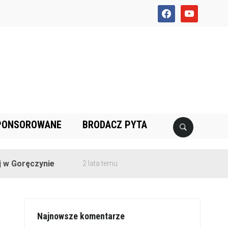
facebook
youtube
PONSOROWANE
BRODACZ PYTA
ęczynie
2 lata temu
Najnowsze komentarze