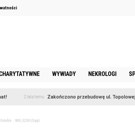
ywatności
 CHARYTATYWNE
WYWIADY
NEKROLOGI
S
Zakończono przebudowę ul. Topolowej w Gor
2 lata temu
 Gołubiu
>
IMG_5238 (Copy)