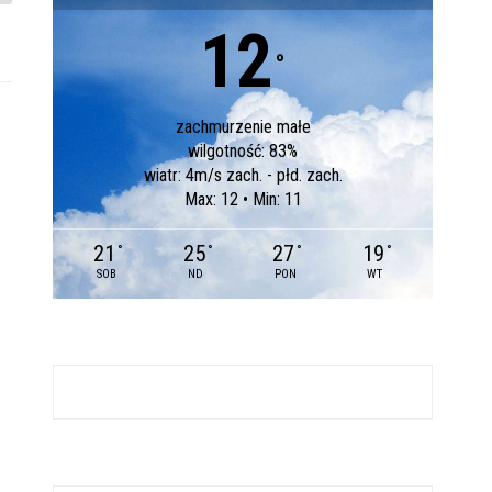
12
°
zachmurzenie małe
wilgotność: 83%
wiatr: 4m/s zach. - płd. zach.
Max: 12 • Min: 11
21
25
27
19
°
°
°
°
SOB
ND
PON
WT