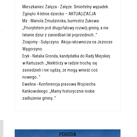
Mieszkaniec Załęża
-
Załęże. Śmiertelny wypadek.
Zginęło 4-letnie dziecko – AKTUALIZACJA
Mz
-
Mariola Zmudzińska, burmistrz Żukowa:
„Priorytetem jest długofalowy rozwój gminy, a nie
łatanie dziur z zaniedbań lat poprzednich…”
Znajomy
-
Sulęczyno. Akcja ratownicza na Jeziorze
Węgorzyno
Eryk
-
Natalia Gronda, kandydatka do Rady Miejskiej
w Kartuzach: „Niektórzy w radzie trochę się
zasiedzieli i nie sądzę, że mogą wnieść coś
nowego…”
Ewelina
-
Konferencja prasowa Wojciecha
Kankowskiego: „Mamy historycznie niskie
zadłużenie gminy…”
POGODA