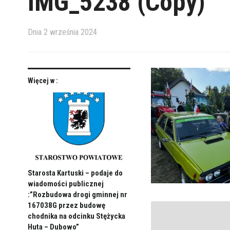
IMG_5238 (Copy)
Dnia
2 września 2024
Więcej w :
Starosta Kartuski – podaje do
wiadomości publicznej
:”Rozbudowa drogi gminnej nr
167038G przez budowę
chodnika na odcinku Stężycka
Huta – Dubowo”