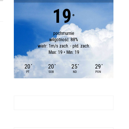
19
°
pochmurnie
wilgotność: 88%
wiatr: 1m/s zach. - płd. zach.
Max: 19 • Min: 19
20
20
25
29
°
°
°
°
PT
SOB
ND
PON