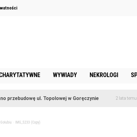
ywatności
 CHARYTATYWNE
WYWIADY
NEKROLOGI
S
budowę ul. Topolowej w Goręczynie
2 lata temu
 Gołubiu
>
IMG_5233 (Copy)