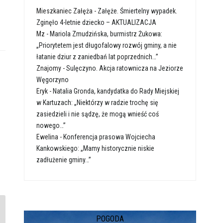
Mieszkaniec Załęża
-
Załęże. Śmiertelny wypadek.
Zginęło 4-letnie dziecko – AKTUALIZACJA
Mz
-
Mariola Zmudzińska, burmistrz Żukowa:
„Priorytetem jest długofalowy rozwój gminy, a nie
łatanie dziur z zaniedbań lat poprzednich…”
Znajomy
-
Sulęczyno. Akcja ratownicza na Jeziorze
Węgorzyno
Eryk
-
Natalia Gronda, kandydatka do Rady Miejskiej
w Kartuzach: „Niektórzy w radzie trochę się
zasiedzieli i nie sądzę, że mogą wnieść coś
nowego…”
Ewelina
-
Konferencja prasowa Wojciecha
Kankowskiego: „Mamy historycznie niskie
zadłużenie gminy…”
POGODA