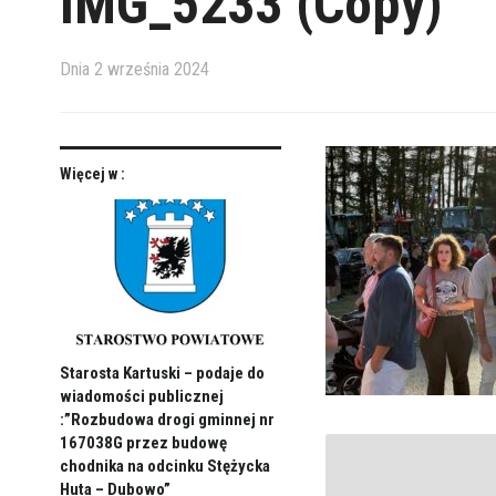
IMG_5233 (Copy)
Dnia
2 września 2024
Więcej w :
Starosta Kartuski – podaje do
wiadomości publicznej
:”Rozbudowa drogi gminnej nr
167038G przez budowę
chodnika na odcinku Stężycka
Huta – Dubowo”