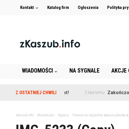
Kontakt
Katalog firm
Ogłoszenia
Polityka pr
WIADOMOŚCI
NA SYGNALE
AKCJE
eźnie znaleziono granat!
Z OSTATNIEJ CHWILI
Zakończono prze
2 lata temu
zKaszub.info
>
Wiadomości
>
Stężyca
>
Tłumnie na stężyckim święcie plonów w