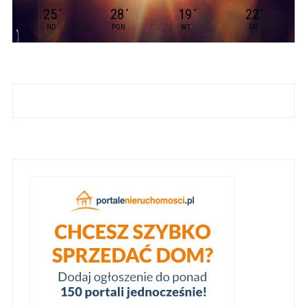
25
28
19
22
°
°
°
°
ND
PON
WT
ŚR