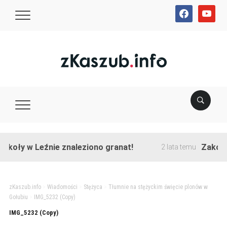
facebook
youtube
koły w Leźnie znaleziono granat!
Zakończo
2 lata temu
zKaszub.info
>
Wiadomości
>
Stężyca
>
Tłumnie na stężyckim święcie plonów w
Gołubiu
>
IMG_5232 (Copy)
IMG_5232 (Copy)