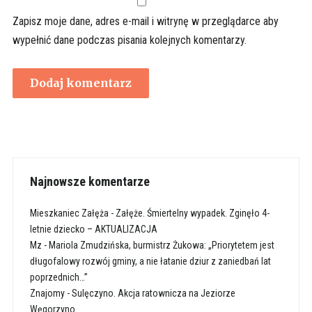
Zapisz moje dane, adres e-mail i witrynę w przeglądarce aby
wypełnić dane podczas pisania kolejnych komentarzy.
Najnowsze komentarze
Mieszkaniec Załęża
-
Załęże. Śmiertelny wypadek. Zginęło 4-
letnie dziecko – AKTUALIZACJA
Mz
-
Mariola Zmudzińska, burmistrz Żukowa: „Priorytetem jest
długofalowy rozwój gminy, a nie łatanie dziur z zaniedbań lat
poprzednich…”
Znajomy
-
Sulęczyno. Akcja ratownicza na Jeziorze
Węgorzyno