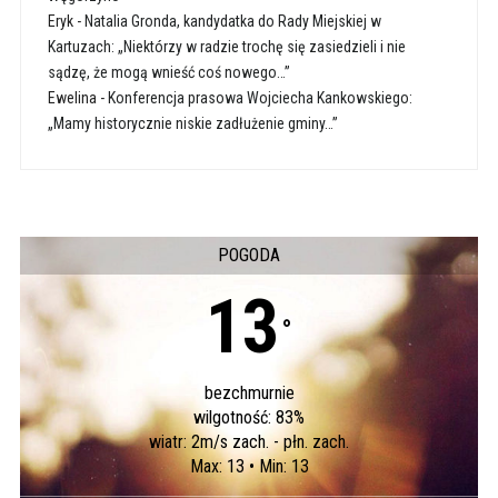
Eryk
-
Natalia Gronda, kandydatka do Rady Miejskiej w
Kartuzach: „Niektórzy w radzie trochę się zasiedzieli i nie
sądzę, że mogą wnieść coś nowego…”
Ewelina
-
Konferencja prasowa Wojciecha Kankowskiego:
„Mamy historycznie niskie zadłużenie gminy…”
POGODA
13
°
bezchmurnie
wilgotność: 83%
wiatr: 2m/s zach. - płn. zach.
Max: 13 • Min: 13