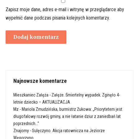
Zapisz moje dane, adres e-mail i witrynę w przeglądarce aby
wypełnić dane podczas pisania kolejnych komentarzy.
Najnowsze komentarze
Mieszkaniec Załęża
-
Załęże. Śmiertelny wypadek. Zginęło 4-
letnie dziecko – AKTUALIZACJA
Mz
-
Mariola Zmudzińska, burmistrz Żukowa: „Priorytetem jest
długofalowy rozwój gminy, a nie łatanie dziur z zaniedbań lat
poprzednich…”
Znajomy
-
Sulęczyno. Akcja ratownicza na Jeziorze
Węgorzyno