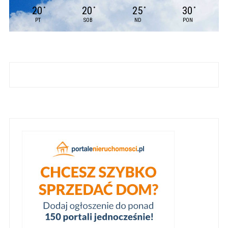
20
20
25
30
°
°
°
°
PT
SOB
ND
PON