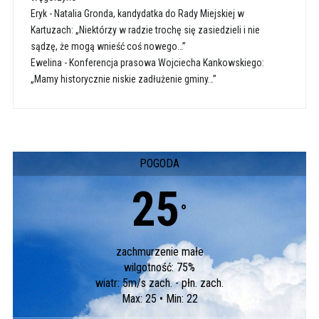
Eryk
-
Natalia Gronda, kandydatka do Rady Miejskiej w
Kartuzach: „Niektórzy w radzie trochę się zasiedzieli i nie
sądzę, że mogą wnieść coś nowego…”
Ewelina
-
Konferencja prasowa Wojciecha Kankowskiego:
„Mamy historycznie niskie zadłużenie gminy…”
POGODA
25
°
zachmurzenie małe
wilgotność: 75%
wiatr: 5m/s zach. - płn. zach.
Max: 25 • Min: 22