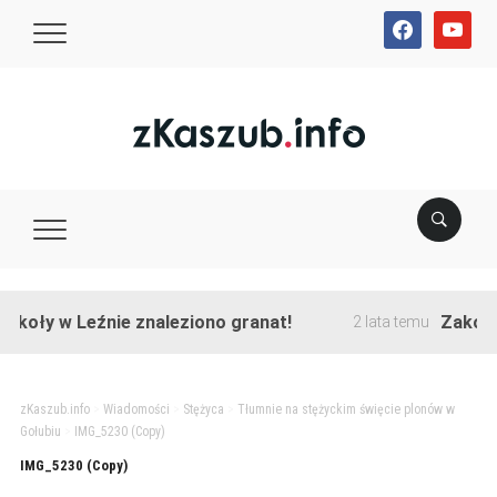
facebook
youtube
koły w Leźnie znaleziono granat!
Zakończo
2 lata temu
zKaszub.info
>
Wiadomości
>
Stężyca
>
Tłumnie na stężyckim święcie plonów w
Gołubiu
>
IMG_5230 (Copy)
IMG_5230 (Copy)