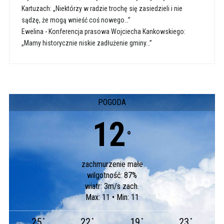
Kartuzach: „Niektórzy w radzie trochę się zasiedzieli i nie
sądzę, że mogą wnieść coś nowego…”
Ewelina
-
Konferencja prasowa Wojciecha Kankowskiego:
„Mamy historycznie niskie zadłużenie gminy…”
POGODA
12
°
zachmurzenie małe
wilgotność: 87%
wiatr: 3m/s zach.
Max: 11 • Min: 11
25
22
19
23
°
°
°
°