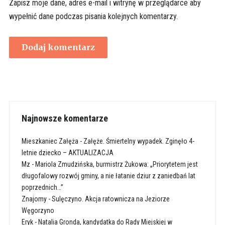
Zapisz moje dane, adres e-mail i witrynę w przeglądarce aby
wypełnić dane podczas pisania kolejnych komentarzy.
Najnowsze komentarze
Mieszkaniec Załęża
-
Załęże. Śmiertelny wypadek. Zginęło 4-
letnie dziecko – AKTUALIZACJA
Mz
-
Mariola Zmudzińska, burmistrz Żukowa: „Priorytetem jest
długofalowy rozwój gminy, a nie łatanie dziur z zaniedbań lat
poprzednich…”
Znajomy
-
Sulęczyno. Akcja ratownicza na Jeziorze
Węgorzyno
Eryk
-
Natalia Gronda, kandydatka do Rady Miejskiej w