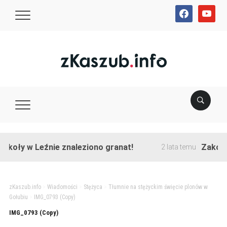
facebook
youtube
koły w Leźnie znaleziono granat!
Zakończon
2 lata temu
zKaszub.info
>
Wiadomości
>
Stężyca
>
Tłumnie na stężyckim święcie plonów w
Gołubiu
>
IMG_0793 (Copy)
IMG_0793 (Copy)