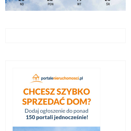
ND
PON
WT
ŚR