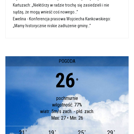
Kartuzach: „Niektórzy w radzie trochę się zasiedzieli i nie
sądzę, że mogą wnieść coś nowego…”
Ewelina
-
Konferencja prasowa Wojciecha Kankowskiego:
„Mamy historycznie niskie zadłużenie gminy…”
POGODA
26
°
pochmurnie
wilgotność: 77%
wiatr: 5m/s zach. - płd. zach.
Max: 27 • Min: 26
21
19
25
29
°
°
°
°