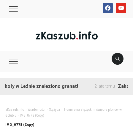
facebook
youtube
koły w Leźnie znaleziono granat!
Zakończon
2 lata temu
zKaszub.info
>
Wiadomości
>
Stężyca
>
Tłumnie na stężyckim święcie plonów w
Gołubiu
>
IMG_0778 (Copy)
IMG_0778 (Copy)