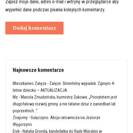
Zapisz moje dane, adres e-mail i witrynę w przeglądarce aby
wypełnić dane podczas pisania kolejnych komentarzy.
Najnowsze komentarze
Mieszkaniec Załęża
-
Załęże. Śmiertelny wypadek. Zginęło 4-
letnie dziecko – AKTUALIZACJA
Mz
-
Mariola Zmudzińska, burmistrz Żukowa: „Priorytetem jest
długofalowy rozwój gminy, a nie łatanie dziur z zaniedbań lat
poprzednich…”
Znajomy
-
Sulęczyno. Akcja ratownicza na Jeziorze
Węgorzyno
Eryk
-
Natalia Gronda, kandydatka do Rady Miejskiej w