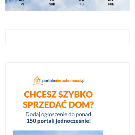
PT
SOB
ND
PON