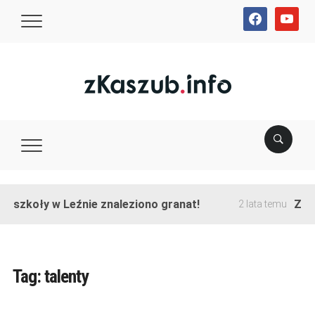
facebook
youtube
e szkoły w Leźnie znaleziono granat!
Zako
2 lata temu
Tag:
talenty