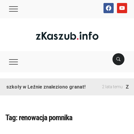
facebook
youtube
ie szkoły w Leźnie znaleziono granat!
Zako
2 lata temu
Tag:
renowacja pomnika